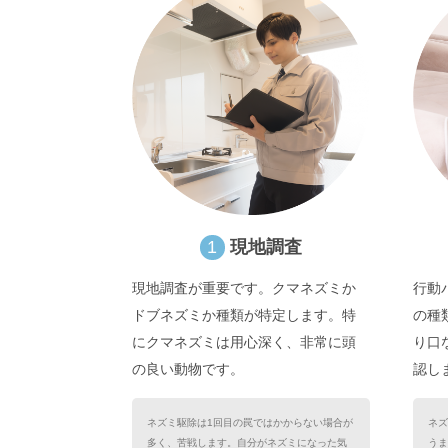
1
現地調査
現地調査が重要です。クマネズミか
行動
ドブネズミか種類が特定します。特
の種
にクマネズミは用心深く、非常に頭
り口
の良い動物です。
認し
ネズミ駆除は1回目の罠ではかからない場合が
ネズ
多く、苦戦します。自分がネズミになった気
うま