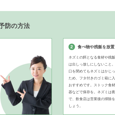
予防の方法
2
食べ物や残飯を放置
ネズミの餌となる食材や残
は出しっ放しにしないこと
口を閉めてもネズミはかじ
ため、フタ付きのゴミ箱に
おすすめです。ストック食
器などで保存を。ネズミは
で、飲食店は営業後の掃除
しょう。