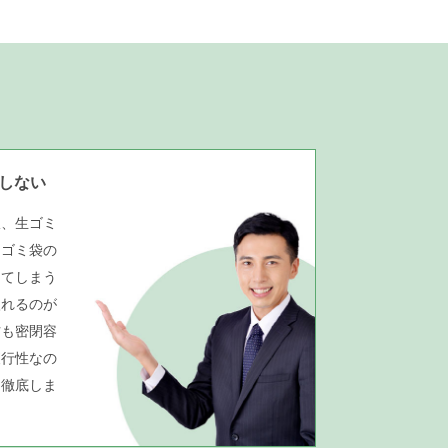
しない
飯、生ゴミ
。ゴミ袋の
ってしまう
入れるのが
材も密閉容
夜行性なの
を徹底しま