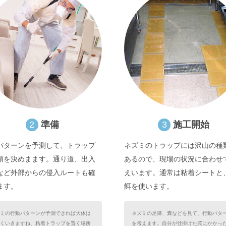
2
準備
3
施工開始
パターンを予測して、トラップ
ネズミのトラップには沢山の種
類を決めまます。通り道、出入
あるので、現場の状況に合わせ
など外部からの侵入ルートも確
えいます。通常は粘着シートと
ます。
餌を使います。
ミの行動パターンが予測できれば大体は
ネズミの足跡、糞などを見て、行動パタ
くいきますね、粘着トラップを置く場所
を考えます。自分が仕掛けた罠にかかっ