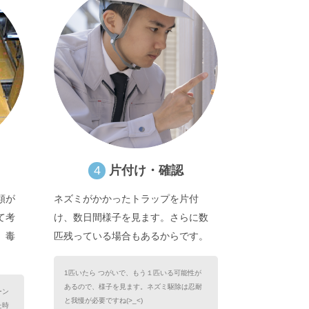
4
片付け・確認
類が
ネズミがかかったトラップを片付
て考
け、数日間様子を見ます。さらに数
、毒
匹残っている場合もあるからです。
1匹いたら つがいで、もう１匹いる可能性が
あるので、様子を見ます。ネズミ駆除は忍耐
ーン
と我慢が必要ですね(>_<)
た時