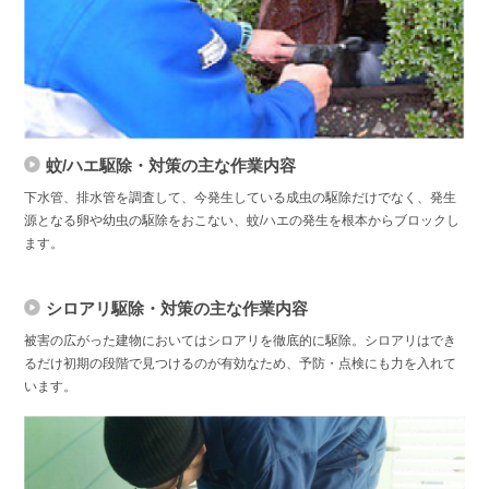
蚊/ハエ駆除・対策の主な作業内容
下水管、排水管を調査して、今発生している成虫の駆除だけでなく、発生
源となる卵や幼虫の駆除をおこない、蚊/ハエの発生を根本からブロックし
ます。
シロアリ駆除・対策の主な作業内容
被害の広がった建物においてはシロアリを徹底的に駆除。シロアリはでき
るだけ初期の段階で見つけるのが有効なため、予防・点検にも力を入れて
います。