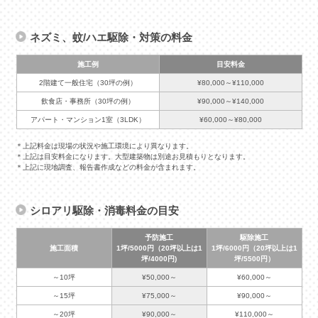
ネズミ、蚊/ハエ駆除・対策の料金
施工例
目安料金
2階建て一般住宅（30坪の例）
¥80,000～¥110,000
飲食店・事務所（30坪の例）
¥90,000～¥140,000
アパート・マンション1室（3LDK）
¥60,000～¥80,000
＊上記料金は現場の状況や施工環境により異なります。
＊上記は目安料金になります。大型建築物は別途お見積もりとなります。
＊上記に現地調査、報告書作成などの料金が含まれます。
シロアリ駆除・消毒料金の目安
予防施工
駆除施工
施工面積
1坪/5000円（20坪以上は1
1坪/6000円（20坪以上は1
坪/4000円)
坪/5500円）
～10坪
¥50,000～
¥60,000～
～15坪
¥75,000～
¥90,000～
～20坪
¥90,000～
¥110,000～