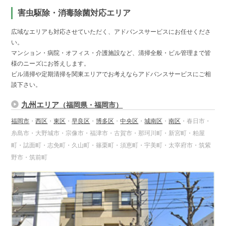
害虫駆除・消毒除菌対応エリア
広域なエリアも対応させていただく、アドバンスサービスにお任せくださ
い。
マンション・病院・オフィス・介護施設など、清掃全般・ビル管理まで皆
様のニーズにお答えします。
ビル清掃や定期清掃を関東エリアでお考えならアドバンスサービスにご相
談下さい。
九州エリア
（福岡県・福岡市）
福岡市
・
西区
・
東区
・
早良区
・
博多区
・
中央区
・
城南区
・
南区
・春日市・
糸島市・大野城市・宗像市・福津市・古賀市・那珂川町・新宮町・粕屋
町・誌面町・志免町・久山町・篠栗町・須恵町・宇美町・太宰府市・筑紫
野市・筑前町