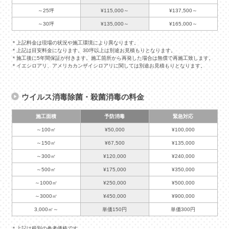
～25坪
¥115,000～
¥137,500～
～30坪
¥135,000～
¥165,000～
＊上記料金は現場の状況や施工環境により異なります。
＊上記は目安料金になります。30坪以上は別途お見積もりとなります。
＊施工後に5年間保証が付きます。施工箇所から再発した場合は無償で再施工致します。
＊イエシロアリ、アメリカカンザイシロアリに関しては別途お見積もりとなります。
ウイルス消毒除菌・殺菌消毒の料金
施工面積
予防消毒
緊急対応
～100㎡
¥50,000
¥100,000
～150㎡
¥67,500
¥135,000
～300㎡
¥120,000
¥240,000
～500㎡
¥175,000
¥350,000
～1000㎡
¥250,000
¥500,000
～3000㎡
¥450,000
¥900,000
3,000㎡～
単価150円
単価300円
＊上記は税別の参考価格です。