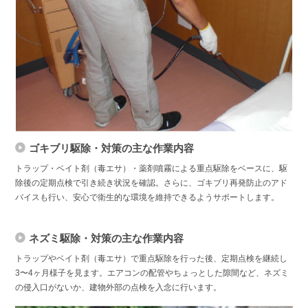
ゴキブリ駆除・対策の主な作業内容
トラップ・ベイト剤（毒エサ）・薬剤噴霧による重点駆除をベースに、駆
除後の定期点検で引き続き状況を確認。さらに、ゴキブリ再発防止のアド
バイスも行い、安心で衛生的な環境を維持できるようサポートします。
ネズミ駆除・対策の主な作業内容
トラップやベイト剤（毒エサ）で重点駆除を行った後、定期点検を継続し
3〜4ヶ月様子を見ます。エアコンの配管やちょっとした隙間など、ネズミ
の侵入口がないか、建物外部の点検を入念に行います。