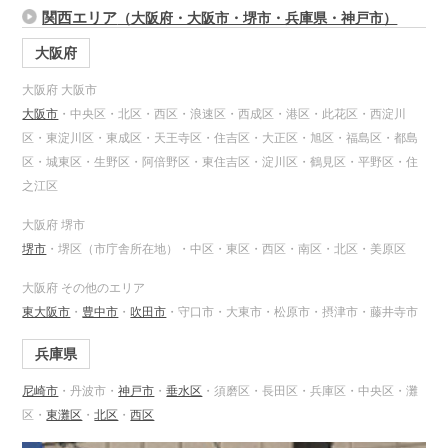
関西エリア
（大阪府・大阪市・堺市・兵庫県・神戸市）
大阪府
大阪府 大阪市
大阪市
・中央区・北区・西区・浪速区・西成区・港区・此花区・西淀川
区・東淀川区・東成区・天王寺区・住吉区・大正区・旭区・福島区・都島
区・城東区・生野区・阿倍野区・東住吉区・淀川区・鶴見区・平野区・住
之江区
大阪府 堺市
堺市
・堺区（市庁舎所在地）・中区・東区・西区・南区・北区・美原区
大阪府 その他のエリア
東大阪市
・
豊中市
・
吹田市
・守口市・大東市・松原市・摂津市・藤井寺市
兵庫県
尼崎市
・丹波市・
神戸市
・
垂水区
・須磨区・長田区・兵庫区・中央区・灘
区・
東灘区
・
北区
・
西区