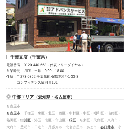
千葉支店（千葉県）
電話番号：0120-440-668（代表フリーダイヤル）
営業時間：月曜～土曜 9:00～18:00
住所：〒273-0862 千葉県船橋市駿河台1-33-8
コンフィデンス駿河台101
中部エリア
（愛知県・名古屋市）
名古屋市
名古屋市
・千種区・東区・北区・西区・中村区・中区・昭和区・瑞穂区・
熱田区・
中川区
・港区・南区・守山区・
緑区
・名東区・天白区・東海市・
大府市・豊明市・日進市・尾張旭市・北名古屋市・あま市・
春日井市
・小