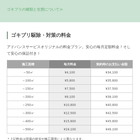
ゴキブリの種類と生態について≫
ゴキブリ駆除・対策の料金
アドバンスサービスオリジナルの料金プラン。安心の毎月定額料金！そし
て安心の保証付き！
施工面積
毎月料金
契約時のお支払い金額
～50㎡
¥4,100
¥34,100
～100㎡
¥5,800
¥35,800
～150㎡
¥7,500
¥37,500
～200㎡
¥9,100
¥39,100
～250㎡
¥10,800
¥40,800
～300㎡
¥12,500
¥42,500
～400㎡
¥15,800
¥45,800
～500㎡
¥19,100
¥49,100
＊上記料金は現場の状況や施工環境により異なります。