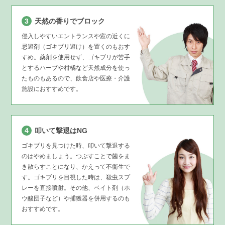
3
天然の香りでブロック
侵入しやすいエントランスや窓の近くに
忌避剤（ゴキブリ避け）を置くのもおす
すめ。薬剤を使用せず、ゴキブリが苦手
とするハーブや柑橘など天然成分を使っ
たものもあるので、飲食店や医療・介護
施設におすすめです。
4
叩いて撃退はNG
ゴキブリを見つけた時、叩いて撃退する
のはやめましょう。つぶすことで菌をま
き散らすことになり、かえって不衛生で
す。ゴキブリを目視した時は、殺虫スプ
レーを直接噴射。その他、ベイト剤（ホ
ウ酸団子など）や捕獲器を併用するのも
おすすめです。