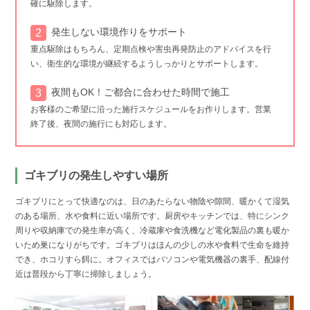
確に駆除します。
発生しない環境作りをサポート
重点駆除はもちろん、定期点検や害虫再発防止のアドバイスを行
い、衛生的な環境が継続するようしっかりとサポートします。
夜間もOK！ご都合に合わせた時間で施工
お客様のご希望に沿った施行スケジュールをお作りします。営業
終了後、夜間の施行にも対応します。
ゴキブリの発生しやすい場所
ゴキブリにとって快適なのは、日のあたらない物陰や隙間、暖かくて湿気
のある場所、水や食料に近い場所です。厨房やキッチンでは、特にシンク
周りや収納庫での発生率が高く、冷蔵庫や食洗機など電化製品の裏も暖か
いため巣になりがちです。ゴキブリはほんの少しの水や食料で生命を維持
でき、ホコリすら餌に。オフィスではパソコンや電気機器の裏手、配線付
近は普段から丁寧に掃除しましょう。