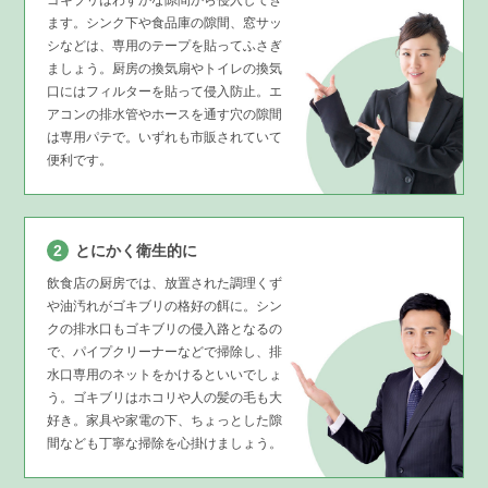
ます。シンク下や食品庫の隙間、窓サッ
シなどは、専用のテープを貼ってふさぎ
ましょう。厨房の換気扇やトイレの換気
口にはフィルターを貼って侵入防止。エ
アコンの排水管やホースを通す穴の隙間
は専用パテで。いずれも市販されていて
便利です。
2
とにかく衛生的に
飲食店の厨房では、放置された調理くず
や油汚れがゴキブリの格好の餌に。シン
クの排水口もゴキブリの侵入路となるの
で、パイプクリーナーなどで掃除し、排
水口専用のネットをかけるといいでしょ
う。ゴキブリはホコリや人の髪の毛も大
好き。家具や家電の下、ちょっとした隙
間なども丁寧な掃除を心掛けましょう。