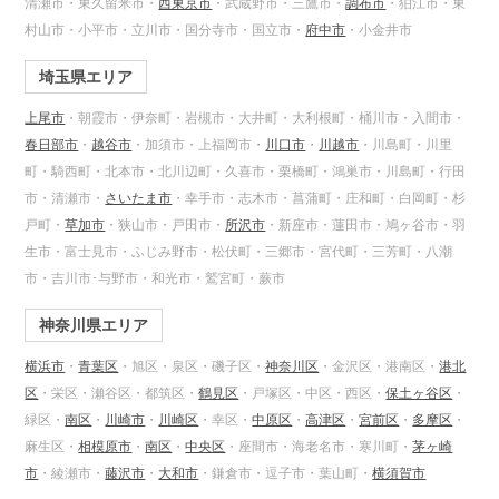
清瀬市・東久留米市・
西東京市
・武蔵野市・三鷹市・
調布市
・狛江市・東
村山市・小平市・立川市・国分寺市・国立市・
府中市
・小金井市
埼玉県エリア
上尾市
・朝霞市・伊奈町・岩槻市・大井町・大利根町・桶川市・入間市・
春日部市
・
越谷市
・加須市・上福岡市・
川口市
・
川越市
・川島町・川里
町・騎西町・北本市・北川辺町・久喜市・栗橋町・鴻巣市・川島町・行田
市・清瀬市・
さいたま市
・幸手市・志木市・菖蒲町・庄和町・白岡町・杉
戸町・
草加市
・狭山市・戸田市・
所沢市
・新座市・蓮田市・鳩ヶ谷市・羽
生市・富士見市・ふじみ野市・松伏町・三郷市・宮代町・三芳町・八潮
市・吉川市･与野市・和光市・鷲宮町・蕨市
神奈川県エリア
横浜市
・
青葉区
・旭区・泉区・磯子区・
神奈川区
・金沢区・港南区・
港北
区
・栄区・瀬谷区・都筑区・
鶴見区
・戸塚区・中区・西区・
保土ヶ谷区
・
緑区・
南区
・
川崎市
・
川崎区
・幸区・
中原区
・
高津区
・
宮前区
・
多摩区
・
麻生区・
相模原市
・
南区
・
中央区
・座間市・海老名市・寒川町・
茅ヶ崎
市
・綾瀬市・
藤沢市
・
大和市
・鎌倉市・逗子市・葉山町・
横須賀市