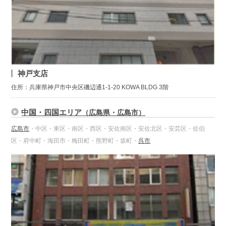
神戸支店
住所：兵庫県神戸市中央区磯辺通1-1-20 KOWA BLDG 3階
中国・四国エリア
（広島県・広島市）
広島市
・中区・東区・南区・西区・安佐南区・安佐北区・安芸区・佐伯
区・府中町・海田市・梅田町・熊野町・坂町・
呉市