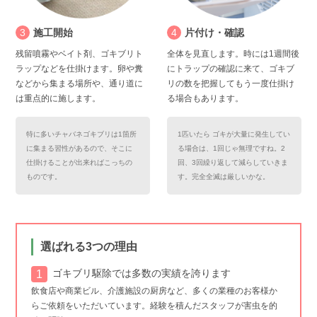
3
施工開始
4
片付け・確認
残留噴霧やベイト剤、ゴキブリト
全体を見直します。時には1週間後
ラップなどを仕掛けます。卵や糞
にトラップの確認に来て、ゴキブ
などから集まる場所や、通り道に
リの数を把握してもう一度仕掛け
は重点的に施します。
る場合もあります。
特に多いチャバネゴキブリは1箇所
1匹いたら ゴキが大量に発生してい
に集まる習性があるので、そこに
る場合は、1回じゃ無理ですね。2
仕掛けることが出来ればこっちの
回、3回繰り返して減らしていきま
ものです。
す。完全全滅は厳しいかな。
選ばれる3つの理由
ゴキブリ駆除では多数の実績を誇ります
飲食店や商業ビル、介護施設の厨房など、多くの業種のお客様か
らご依頼をいただいています。経験を積んだスタッフが害虫を的