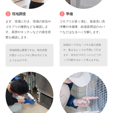
1
現地調査
2
準備
まず、現場に行き、現場の状況や
ゴキブリが多く潜む、食器洗い洗
ゴキブリの種類などを確認しま
浄機や冷蔵庫、給湯器周辺のカバ
す。厨房やキッチンなどの衛生状
ーなどはなるべく分解します。
態も確認します。
知恵比べですね！ゴキの侵入経路
や、集まるところを予測して行き
現地調査は重要ですね。衛生状態
ます。自分がゴキだったらどうや
が悪かったらゴキに餌を与えてる
って行動するかって考えますね。
ようなものです。