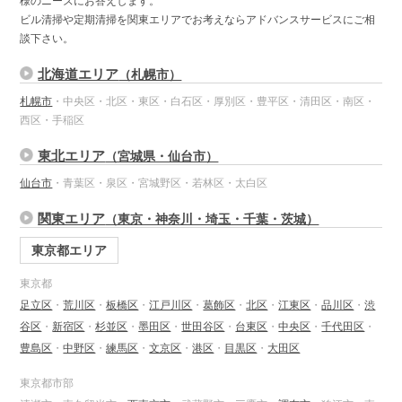
様のニーズにお答えします。
ビル清掃や定期清掃を関東エリアでお考えならアドバンスサービスにご相
談下さい。
北海道エリア
（札幌市）
札幌市
・中央区・北区・東区・白石区・厚別区・豊平区・清田区・南区・
西区・手稲区
東北エリア
（宮城県・仙台市）
仙台市
・青葉区・泉区・宮城野区・若林区・太白区
関東エリア
（東京・神奈川・埼玉・千葉・茨城）
東京都エリア
東京都
足立区
・
荒川区
・
板橋区
・
江戸川区
・
葛飾区
・
北区
・
江東区
・
品川区
・
渋
谷区
・
新宿区
・
杉並区
・
墨田区
・
世田谷区
・
台東区
・
中央区
・
千代田区
・
豊島区
・
中野区
・
練馬区
・
文京区
・
港区
・
目黒区
・
大田区
東京都市部