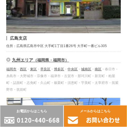
広島支店
住所：広島県広島市中区 大手町1丁目1番26号 大手町一番ビル305
九州エリア
（福岡県・福岡市）
福岡市
・
西区
・
東区
・
早良区
・
博多区
・
中央区
・
城南区
・
南区
・春日市・
糸島市・大野城市・宗像市・福津市・古賀市・那珂川町・新宮町・粕屋
町・誌面町・志免町・久山町・篠栗町・須恵町・宇美町・太宰府市・筑紫
野市・筑前町
お電話からはこちら
メールからはこちら