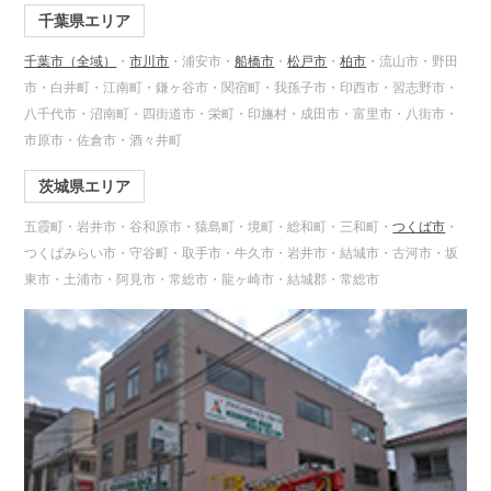
千葉県エリア
千葉市（全域）
・
市川市
・浦安市・
船橋市
・
松戸市
・
柏市
・流山市・野田
市・白井町・江南町・鎌ヶ谷市・関宿町・我孫子市・印西市・習志野市・
八千代市・沼南町・四街道市・栄町・印旛村・成田市・富里市・八街市・
市原市・佐倉市・酒々井町
茨城県エリア
五霞町・岩井市・谷和原市・猿島町・境町・総和町・三和町・
つくば市
・
つくばみらい市・守谷町・取手市・牛久市・岩井市・結城市・古河市・坂
東市・土浦市・阿見市・常総市・龍ヶ崎市・結城郡・常総市