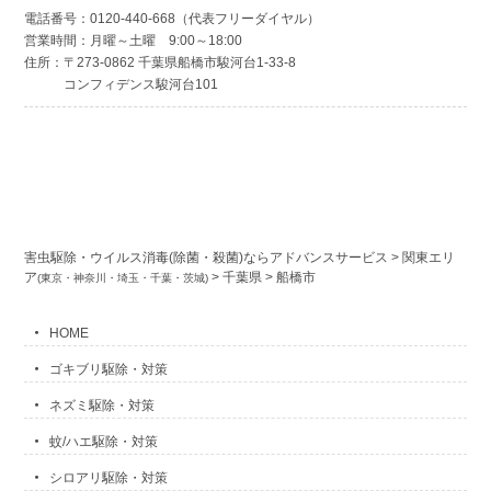
電話番号：0120-440-668（代表フリーダイヤル）
営業時間：月曜～土曜 9:00～18:00
住所：〒273-0862 千葉県船橋市駿河台1-33-8
コンフィデンス駿河台101
害虫駆除・ウイルス消毒(除菌・殺菌)ならアドバンスサービス
>
関東エリ
ア
>
千葉県
>
船橋市
(東京・神奈川・埼玉・千葉・茨城)
HOME
ゴキブリ駆除・対策
ネズミ駆除・対策
蚊/ハエ駆除・対策
シロアリ駆除・対策