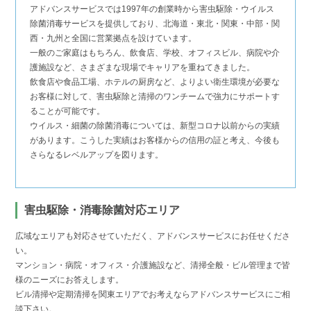
アドバンスサービスでは1997年の創業時から害虫駆除・ウイルス
除菌消毒サービスを提供しており、北海道・東北・関東・中部・関
西・九州と全国に営業拠点を設けています。
一般のご家庭はもちろん、飲食店、学校、オフィスビル、病院や介
護施設など、さまざまな現場でキャリアを重ねてきました。
飲食店や食品工場、ホテルの厨房など、よりよい衛生環境が必要な
お客様に対して、害虫駆除と清掃のワンチームで強力にサポートす
ることが可能です。
ウイルス・細菌の除菌消毒については、新型コロナ以前からの実績
があります。こうした実績はお客様からの信用の証と考え、今後も
さらなるレベルアップを図ります。
害虫駆除・消毒除菌対応エリア
広域なエリアも対応させていただく、アドバンスサービスにお任せくださ
い。
マンション・病院・オフィス・介護施設など、清掃全般・ビル管理まで皆
様のニーズにお答えします。
ビル清掃や定期清掃を関東エリアでお考えならアドバンスサービスにご相
談下さい。