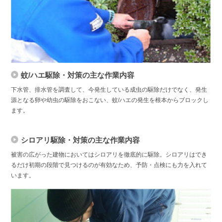
蚊/ハエ駆除・対策の主な作業内容
下水管、排水管を調査して、今発生している成虫の駆除だけでなく、発生
源となる卵や幼虫の駆除をおこない、蚊/ハエの発生を根本からブロックし
ます。
シロアリ駆除・対策の主な作業内容
被害の広がった建物においてはシロアリを徹底的に駆除。シロアリはでき
るだけ初期の段階で見つけるのが有効なため、予防・点検にも力を入れて
います。