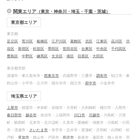
関東エリア
（東京・神奈川・埼玉・千葉・茨城）
東京都エリア
東京都
足立区
・
荒川区
・
板橋区
・
江戸川区
・
葛飾区
・
北区
・
江東区
・
品川区
・
渋
谷区
・
新宿区
・
杉並区
・
墨田区
・
世田谷区
・
台東区
・
中央区
・
千代田区
・
豊島区
・
中野区
・
練馬区
・
文京区
・
港区
・
目黒区
・
大田区
東京都市部
清瀬市・東久留米市・
西東京市
・武蔵野市・三鷹市・
調布市
・狛江市・東
村山市・小平市・立川市・国分寺市・国立市・
府中市
・小金井市
埼玉県エリア
上尾市
・朝霞市・伊奈町・岩槻市・大井町・大利根町・桶川市・入間市・
春日部市
・
越谷市
・加須市・上福岡市・
川口市
・
川越市
・川島町・川里
町・騎西町・北本市・北川辺町・久喜市・栗橋町・鴻巣市・川島町・行田
市・清瀬市・
さいたま市
・幸手市・志木市・菖蒲町・庄和町・白岡町・杉
戸町・
草加市
・狭山市・戸田市・
所沢市
・新座市・蓮田市・鳩ヶ谷市・羽