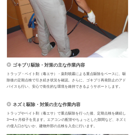
ゴキブリ駆除・対策の主な作業内容
トラップ・ベイト剤（毒エサ）・薬剤噴霧による重点駆除をベースに、駆
除後の定期点検で引き続き状況を確認。さらに、ゴキブリ再発防止のアド
バイスも行い、安心で衛生的な環境を維持できるようサポートします。
ネズミ駆除・対策の主な作業内容
トラップやベイト剤（毒エサ）で重点駆除を行った後、定期点検を継続し
3〜4ヶ月様子を見ます。エアコンの配管やちょっとした隙間など、ネズミ
の侵入口がないか、建物外部の点検を入念に行います。