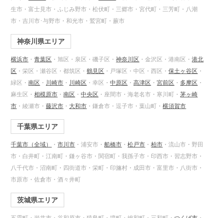
生市・富士見市・ふじみ野市・松伏町・三郷市・宮代町・三芳町・八潮
市・吉川市･与野市・和光市・鷲宮町・蕨市
神奈川県エリア
横浜市
・
青葉区
・旭区・泉区・磯子区・
神奈川区
・金沢区・港南区・
港北
区
・栄区・瀬谷区・都筑区・
鶴見区
・戸塚区・中区・西区・
保土ヶ谷区
・
緑区・
南区
・
川崎市
・
川崎区
・幸区・
中原区
・
高津区
・
宮前区
・
多摩区
・
麻生区・
相模原市
・
南区
・
中央区
・座間市・海老名市・寒川町・
茅ヶ崎
市
・綾瀬市・
藤沢市
・
大和市
・鎌倉市・逗子市・葉山町・
横須賀市
千葉県エリア
千葉市（全域）
・
市川市
・浦安市・
船橋市
・
松戸市
・
柏市
・流山市・野田
市・白井町・江南町・鎌ヶ谷市・関宿町・我孫子市・印西市・習志野市・
八千代市・沼南町・四街道市・栄町・印旛村・成田市・富里市・八街市・
市原市・佐倉市・酒々井町
茨城県エリア