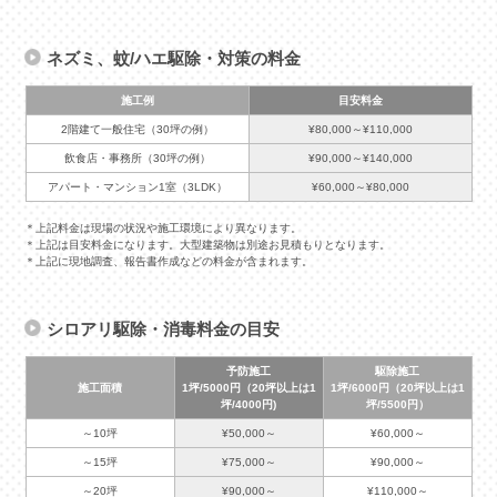
ネズミ、蚊/ハエ駆除・対策の料金
施工例
目安料金
2階建て一般住宅（30坪の例）
¥80,000～¥110,000
飲食店・事務所（30坪の例）
¥90,000～¥140,000
アパート・マンション1室（3LDK）
¥60,000～¥80,000
＊上記料金は現場の状況や施工環境により異なります。
＊上記は目安料金になります。大型建築物は別途お見積もりとなります。
＊上記に現地調査、報告書作成などの料金が含まれます。
シロアリ駆除・消毒料金の目安
予防施工
駆除施工
施工面積
1坪/5000円（20坪以上は1
1坪/6000円（20坪以上は1
坪/4000円)
坪/5500円）
～10坪
¥50,000～
¥60,000～
～15坪
¥75,000～
¥90,000～
～20坪
¥90,000～
¥110,000～