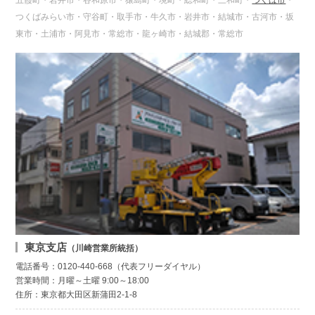
五霞町・岩井市・谷和原市・猿島町・境町・総和町・三和町・
つくば市
・
つくばみらい市・守谷町・取手市・牛久市・岩井市・結城市・古河市・坂
東市・土浦市・阿見市・常総市・龍ヶ崎市・結城郡・常総市
東京支店
（川崎営業所統括）
電話番号：0120-440-668（代表フリーダイヤル）
営業時間：月曜～土曜 9:00～18:00
住所：東京都大田区新蒲田2-1-8