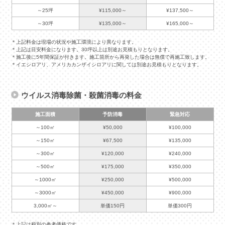
～25坪
¥115,000～
¥137,500～
～30坪
¥135,000～
¥165,000～
＊上記料金は現場の状況や施工環境により異なります。
＊上記は目安料金になります。30坪以上は別途お見積もりとなります。
＊施工後に5年間保証が付きます。施工箇所から再発した場合は無償で再施工致します。
＊イエシロアリ、アメリカカンザイシロアリに関しては別途お見積もりとなります。
ウイルス消毒除菌・殺菌消毒の料金
施工面積
予防消毒
緊急対応
～100㎡
¥50,000
¥100,000
～150㎡
¥67,500
¥135,000
～300㎡
¥120,000
¥240,000
～500㎡
¥175,000
¥350,000
～1000㎡
¥250,000
¥500,000
～3000㎡
¥450,000
¥900,000
3,000㎡～
単価150円
単価300円
＊上記は税別の参考価格です。