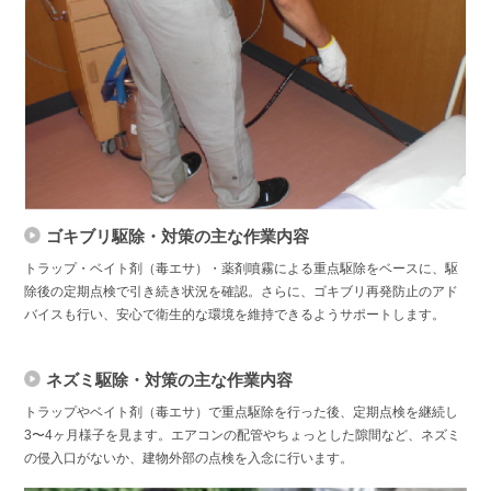
ゴキブリ駆除・対策の主な作業内容
トラップ・ベイト剤（毒エサ）・薬剤噴霧による重点駆除をベースに、駆
除後の定期点検で引き続き状況を確認。さらに、ゴキブリ再発防止のアド
バイスも行い、安心で衛生的な環境を維持できるようサポートします。
ネズミ駆除・対策の主な作業内容
トラップやベイト剤（毒エサ）で重点駆除を行った後、定期点検を継続し
3〜4ヶ月様子を見ます。エアコンの配管やちょっとした隙間など、ネズミ
の侵入口がないか、建物外部の点検を入念に行います。