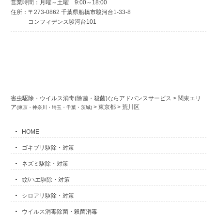
営業時間：月曜～土曜 9:00～18:00
住所：〒273-0862 千葉県船橋市駿河台1-33-8
コンフィデンス駿河台101
害虫駆除・ウイルス消毒(除菌・殺菌)ならアドバンスサービス
>
関東エリ
ア
>
東京都
>
荒川区
(東京・神奈川・埼玉・千葉・茨城)
HOME
ゴキブリ駆除・対策
ネズミ駆除・対策
蚊/ハエ駆除・対策
シロアリ駆除・対策
ウイルス消毒除菌・殺菌消毒