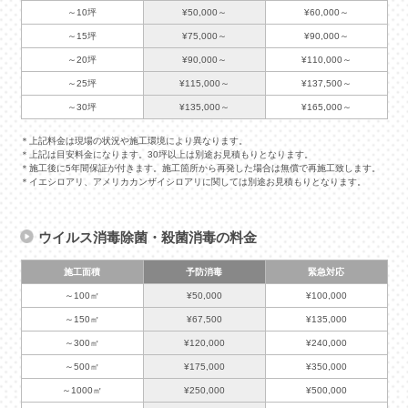
～10坪
¥50,000～
¥60,000～
～15坪
¥75,000～
¥90,000～
～20坪
¥90,000～
¥110,000～
～25坪
¥115,000～
¥137,500～
～30坪
¥135,000～
¥165,000～
＊上記料金は現場の状況や施工環境により異なります。
＊上記は目安料金になります。30坪以上は別途お見積もりとなります。
＊施工後に5年間保証が付きます。施工箇所から再発した場合は無償で再施工致します。
＊イエシロアリ、アメリカカンザイシロアリに関しては別途お見積もりとなります。
ウイルス消毒除菌・殺菌消毒の料金
施工面積
予防消毒
緊急対応
～100㎡
¥50,000
¥100,000
～150㎡
¥67,500
¥135,000
～300㎡
¥120,000
¥240,000
～500㎡
¥175,000
¥350,000
～1000㎡
¥250,000
¥500,000