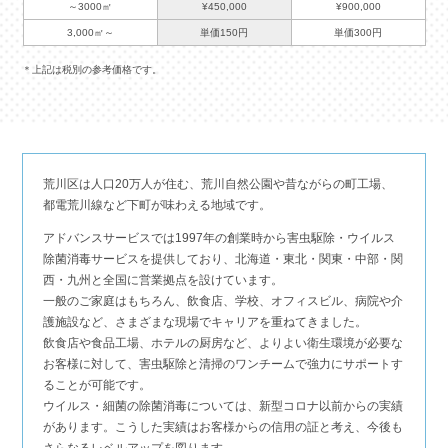
～3000㎡
¥450,000
¥900,000
3,000㎡～
単価150円
単価300円
＊上記は税別の参考価格です。
荒川区は人口20万人が住む、荒川自然公園や昔ながらの町工場、
都電荒川線など下町が味わえる地域です。
アドバンスサービスでは1997年の創業時から害虫駆除・ウイルス
除菌消毒サービスを提供しており、北海道・東北・関東・中部・関
西・九州と全国に営業拠点を設けています。
一般のご家庭はもちろん、飲食店、学校、オフィスビル、病院や介
護施設など、さまざまな現場でキャリアを重ねてきました。
飲食店や食品工場、ホテルの厨房など、よりよい衛生環境が必要な
お客様に対して、害虫駆除と清掃のワンチームで強力にサポートす
ることが可能です。
ウイルス・細菌の除菌消毒については、新型コロナ以前からの実績
があります。こうした実績はお客様からの信用の証と考え、今後も