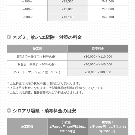
～300㎡
¥12,500
¥42,500
～400㎡
¥15,800
¥45,800
～500㎡
¥19,100
¥49,100
ネズミ、蚊/ハエ駆除・対策の料金
施工例
目安料金
2階建て一般住宅（30坪の例）
¥80,000～¥110,000
飲食店・事務所（30坪の例）
¥90,000～¥140,000
アパート・マンション1室（3LDK）
¥60,000～¥80,000
＊上記料金は現場の状況や施工環境により異なります。
＊上記は目安料金になります。大型建築物は別途お見積もりとなります。
＊上記に現地調査、報告書作成などの料金が含まれます。
シロアリ駆除・消毒料金の目安
予防施工
駆除施工
施工面積
1坪/5000円（20坪以上は1
1坪/6000円（20坪以上は1
坪/4000円)
坪/5500円）