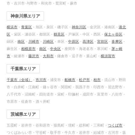
市・吉川市･与野市・和光市・鷲宮町・蕨市
神奈川県エリア
横浜市
・
青葉区
・旭区・泉区・磯子区・
神奈川区
・金沢区・港南区・
港北
区
・栄区・瀬谷区・都筑区・
鶴見区
・戸塚区・中区・西区・
保土ヶ谷区
・
緑区・
南区
・
川崎市
・
川崎区
・幸区・
中原区
・
高津区
・
宮前区
・
多摩区
・
麻生区・
相模原市
・
南区
・
中央区
・座間市・海老名市・寒川町・
茅ヶ崎
市
・綾瀬市・
藤沢市
・
大和市
・鎌倉市・逗子市・葉山町・
横須賀市
千葉県エリア
千葉市（全域）
・
市川市
・浦安市・
船橋市
・
松戸市
・
柏市
・流山市・野田
市・白井町・江南町・鎌ヶ谷市・関宿町・我孫子市・印西市・習志野市・
八千代市・沼南町・四街道市・栄町・印旛村・成田市・富里市・八街市・
市原市・佐倉市・酒々井町
茨城県エリア
五霞町・岩井市・谷和原市・猿島町・境町・総和町・三和町・
つくば市
・
つくばみらい市・守谷町・取手市・牛久市・岩井市・結城市・古河市・坂