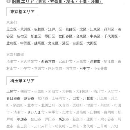
関東エリア
（東京・神奈川・埼玉・千葉・茨城）
東京都エリア
東京都
足立区
・
荒川区
・
板橋区
・
江戸川区
・
葛飾区
・
北区
・
江東区
・
品川区
・
渋
谷区
・
新宿区
・
杉並区
・
墨田区
・
世田谷区
・
台東区
・
中央区
・
千代田区
・
豊島区
・
中野区
・
練馬区
・
文京区
・
港区
・
目黒区
・
大田区
東京都市部
清瀬市・東久留米市・
西東京市
・武蔵野市・三鷹市・
調布市
・狛江市・東
村山市・小平市・立川市・国分寺市・国立市・
府中市
・小金井市
埼玉県エリア
上尾市
・朝霞市・伊奈町・岩槻市・大井町・大利根町・桶川市・入間市・
春日部市
・
越谷市
・加須市・上福岡市・
川口市
・
川越市
・川島町・川里
町・騎西町・北本市・北川辺町・久喜市・栗橋町・鴻巣市・川島町・行田
市・清瀬市・
さいたま市
・幸手市・志木市・菖蒲町・庄和町・白岡町・杉
戸町・
草加市
・狭山市・戸田市・
所沢市
・新座市・蓮田市・鳩ヶ谷市・羽
生市・富士見市・ふじみ野市・松伏町・三郷市・宮代町・三芳町・八潮