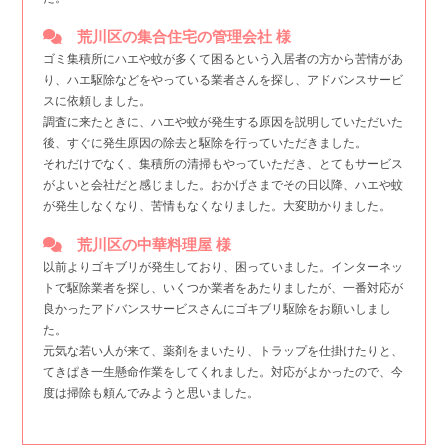
荒川区の集合住宅の管理会社 様
ゴミ集積所にハエや蚊が多くて困るという入居者の方から苦情があ
り、ハエ駆除などをやっている業者さんを探し、アドバンスサービ
スに依頼しました。
調査に来たときに、ハエや蚊が発生する原因を説明していただいた
後、すぐに発生原因の除去と駆除を行っていただきました。
それだけでなく、集積所の清掃もやっていただき、とてもサービス
がよいと会社だと感じました。おかげさまでその日以降、ハエや蚊
が発生しなくなり、苦情もなくなりました。大変助かりました。
荒川区の中華料理屋 様
以前よりゴキブリが発生しており、困っていました。インターネッ
トで駆除業者を探し、いくつか業者をあたりましたが、一番対応が
良かったアドバンスサービスさんにゴキブリ駆除をお願いしまし
た。
元気な若い人が来て、薬剤をまいたり、トラップを仕掛けたりと、
てきぱき一生懸命作業をしてくれました。対応がよかったので、今
度は掃除も頼んでみようと思いました。