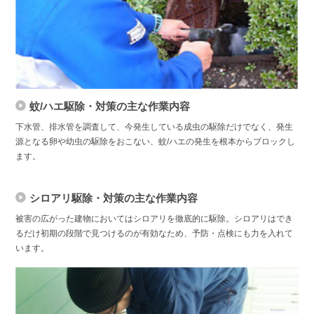
蚊/ハエ駆除・対策の主な作業内容
下水管、排水管を調査して、今発生している成虫の駆除だけでなく、発生
源となる卵や幼虫の駆除をおこない、蚊/ハエの発生を根本からブロックし
ます。
シロアリ駆除・対策の主な作業内容
被害の広がった建物においてはシロアリを徹底的に駆除。シロアリはでき
るだけ初期の段階で見つけるのが有効なため、予防・点検にも力を入れて
います。