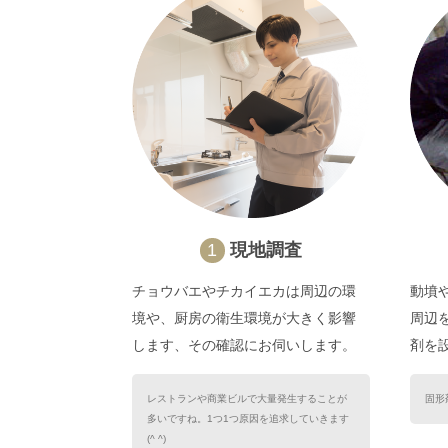
1
現地調査
チョウバエやチカイエカは周辺の環
動墳
境や、厨房の衛生環境が大きく影響
周辺
します、その確認にお伺いします。
剤を
レストランや商業ビルで大量発生することが
固形
多いですね。1つ1つ原因を追求していきます
(^ ^)