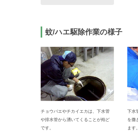
蚊/ハエ駆除作業の様子
チョウバエやチカイエカは、下水管
下水
や排水管から湧いてくることが殆ど
を撒
です。
ます