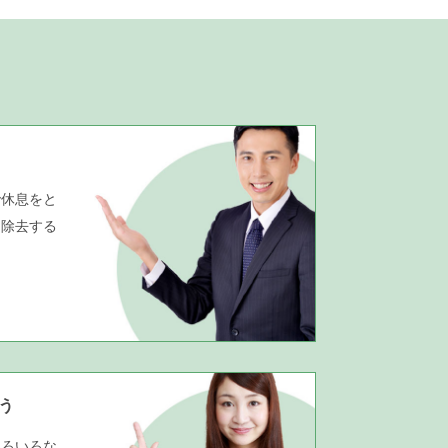
で休息をと
に除去する
う
いろいろな