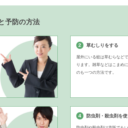
と予防の方法
2
草むしりをする
屋外にいる蚊は草むらなど
ります。雑草などはこまめ
のも一つの方法です。
4
防虫剤・殺虫剤を使
防虫剤や殺虫剤は市販でも