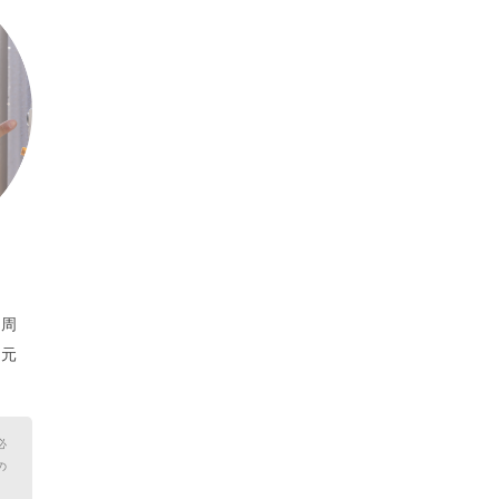
。周
、元
必
の