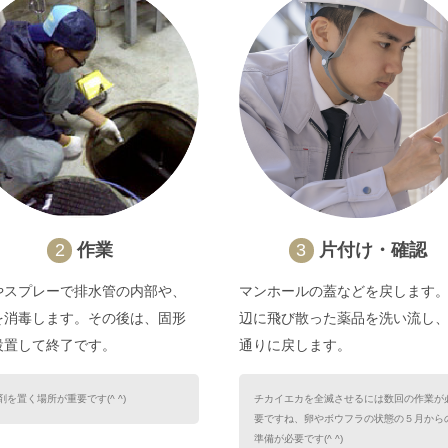
2
作業
3
片付け・確認
やスプレーで排水管の内部や、
マンホールの蓋などを戻します
を消毒します。その後は、固形
辺に飛び散った薬品を洗い流し
設置して終了です。
通りに戻します。
剤を置く場所が重要です(^ ^)
チカイエカを全滅させるには数回の作業が
要ですね、卵やボウフラの状態の５月から
準備が必要です(^ ^)