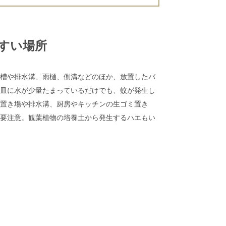
やすい場所
槽や排水溝、雨樋、側溝などのほか、放置したバ
皿に水が少量たまっているだけでも、蚊が発生し
置き場や排水溝、厨房やキッチンの生ゴミ置き
要注意。観葉植物の培養土から発生するハエもい