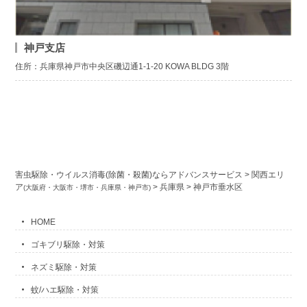
神戸支店
住所：兵庫県神戸市中央区磯辺通1-1-20 KOWA BLDG 3階
害虫駆除・ウイルス消毒(除菌・殺菌)ならアドバンスサービス
>
関西エリ
ア
>
兵庫県
>
神戸市垂水区
(大阪府・大阪市・堺市・兵庫県・神戸市)
HOME
ゴキブリ駆除・対策
ネズミ駆除・対策
蚊/ハエ駆除・対策