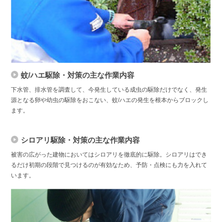
蚊/ハエ駆除・対策の主な作業内容
下水管、排水管を調査して、今発生している成虫の駆除だけでなく、発生
源となる卵や幼虫の駆除をおこない、蚊/ハエの発生を根本からブロックし
ます。
シロアリ駆除・対策の主な作業内容
被害の広がった建物においてはシロアリを徹底的に駆除。シロアリはでき
るだけ初期の段階で見つけるのが有効なため、予防・点検にも力を入れて
います。