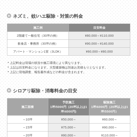
ネズミ、蚊/ハエ駆除・対策の料金
施工例
目安料金
2階建て一般住宅（30坪の例）
¥80,000～¥110,000
飲食店・事務所（30坪の例）
¥90,000～¥140,000
アパート・マンション1室（3LDK）
¥60,000～¥80,000
＊上記料金は現場の状況や施工環境により異なります。
＊上記は目安料金になります。大型建築物は別途お見積もりとなります。
＊上記に現地調査、報告書作成などの料金が含まれます。
シロアリ駆除・消毒料金の目安
予防施工
駆除施工
施工面積
1坪/5000円（20坪以上は1
1坪/6000円（20坪以上は1
坪/4000円)
坪/5500円）
～10坪
¥50,000～
¥60,000～
～15坪
¥75,000～
¥90,000～
～20坪
¥90,000～
¥110,000～