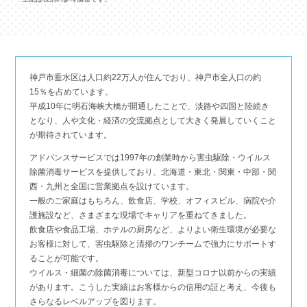
神戸市垂水区は人口約22万人が住んでおり、神戸市全人口の約
15％を占めています。
平成10年に明石海峡大橋が開通したことで、淡路や四国と陸続き
となり、人や文化・経済の交流拠点として大きく発展していくこと
が期待されています。
アドバンスサービスでは1997年の創業時から害虫駆除・ウイルス
除菌消毒サービスを提供しており、北海道・東北・関東・中部・関
西・九州と全国に営業拠点を設けています。
一般のご家庭はもちろん、飲食店、学校、オフィスビル、病院や介
護施設など、さまざまな現場でキャリアを重ねてきました。
飲食店や食品工場、ホテルの厨房など、よりよい衛生環境が必要な
お客様に対して、害虫駆除と清掃のワンチームで強力にサポートす
ることが可能です。
ウイルス・細菌の除菌消毒については、新型コロナ以前からの実績
があります。こうした実績はお客様からの信用の証と考え、今後も
さらなるレベルアップを図ります。