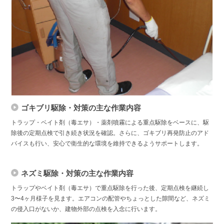
ゴキブリ駆除・対策の主な作業内容
トラップ・ベイト剤（毒エサ）・薬剤噴霧による重点駆除をベースに、駆
除後の定期点検で引き続き状況を確認。さらに、ゴキブリ再発防止のアド
バイスも行い、安心で衛生的な環境を維持できるようサポートします。
ネズミ駆除・対策の主な作業内容
トラップやベイト剤（毒エサ）で重点駆除を行った後、定期点検を継続し
3〜4ヶ月様子を見ます。エアコンの配管やちょっとした隙間など、ネズミ
の侵入口がないか、建物外部の点検を入念に行います。