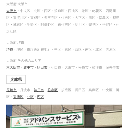
大阪府 大阪市
大阪市
・中央区・北区・西区・浪速区・西成区・港区・此花区・西淀川
区・東淀川区・東成区・天王寺区・住吉区・大正区・旭区・福島区・都島
区・城東区・生野区・阿倍野区・東住吉区・淀川区・鶴見区・平野区・住
之江区
大阪府 堺市
堺市
・堺区（市庁舎所在地）・中区・東区・西区・南区・北区・美原区
大阪府 その他のエリア
東大阪市
・
豊中市
・
吹田市
・守口市・大東市・松原市・摂津市・藤井寺市
兵庫県
尼崎市
・丹波市・
神戸市
・
垂水区
・須磨区・長田区・兵庫区・中央区・灘
区・
東灘区
・
北区
・
西区