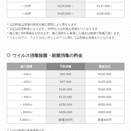
～25坪
¥115,000～
¥137,500～
～30坪
¥135,000～
¥165,000～
＊上記料金は現場の状況や施工環境により異なります。
＊上記は目安料金になります。30坪以上は別途お見積もりとなります。
＊施工後に5年間保証が付きます。施工箇所から再発した場合は無償で再施工致します。
＊イエシロアリ、アメリカカンザイシロアリに関しては別途お見積もりとなります。
ウイルス消毒除菌・殺菌消毒の料金
施工面積
予防消毒
緊急対応
～100㎡
¥50,000
¥100,000
～150㎡
¥67,500
¥135,000
～300㎡
¥120,000
¥240,000
～500㎡
¥175,000
¥350,000
～1000㎡
¥250,000
¥500,000
～3000㎡
¥450,000
¥900,000
3,000㎡～
単価150円
単価300円
＊上記は税別の参考価格です。