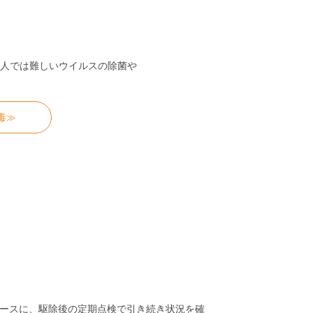
）
人では難しいウイルスの除菌や
毒≫
ースに、駆除後の定期点検で引き続き状況を確