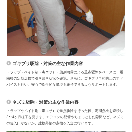
ゴキブリ駆除・対策の主な作業内容
トラップ・ベイト剤（毒エサ）・薬剤噴霧による重点駆除をベースに、駆
除後の定期点検で引き続き状況を確認。さらに、ゴキブリ再発防止のアド
バイスも行い、安心で衛生的な環境を維持できるようサポートします。
ネズミ駆除・対策の主な作業内容
トラップやベイト剤（毒エサ）で重点駆除を行った後、定期点検を継続し
3〜4ヶ月様子を見ます。エアコンの配管やちょっとした隙間など、ネズミ
の侵入口がないか、建物外部の点検を入念に行います。