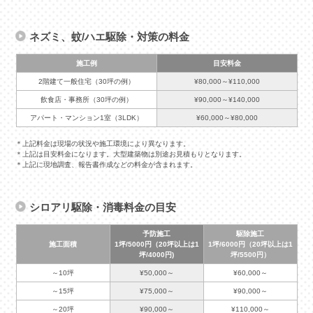
ネズミ、蚊/ハエ駆除・対策の料金
施工例
目安料金
2階建て一般住宅（30坪の例）
¥80,000～¥110,000
飲食店・事務所（30坪の例）
¥90,000～¥140,000
アパート・マンション1室（3LDK）
¥60,000～¥80,000
＊上記料金は現場の状況や施工環境により異なります。
＊上記は目安料金になります。大型建築物は別途お見積もりとなります。
＊上記に現地調査、報告書作成などの料金が含まれます。
シロアリ駆除・消毒料金の目安
予防施工
駆除施工
施工面積
1坪/5000円（20坪以上は1
1坪/6000円（20坪以上は1
坪/4000円)
坪/5500円）
～10坪
¥50,000～
¥60,000～
～15坪
¥75,000～
¥90,000～
～20坪
¥90,000～
¥110,000～