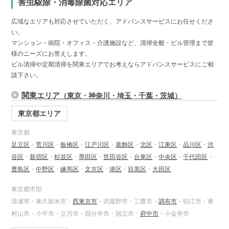
害虫駆除・消毒除菌対応エリア
広域なエリアも対応させていただく、アドバンスサービスにお任せくださ
い。
マンション・病院・オフィス・介護施設など、清掃全般・ビル管理まで皆
様のニーズにお答えします。
ビル清掃や定期清掃を関東エリアでお考えならアドバンスサービスにご相
談下さい。
関東エリア
（東京・神奈川・埼玉・千葉・茨城）
東京都エリア
東京都
足立区
・
荒川区
・
板橋区
・
江戸川区
・
葛飾区
・
北区
・
江東区
・
品川区
・
渋
谷区
・
新宿区
・
杉並区
・
墨田区
・
世田谷区
・
台東区
・
中央区
・
千代田区
・
豊島区
・
中野区
・
練馬区
・
文京区
・
港区
・
目黒区
・
大田区
東京都市部
清瀬市・東久留米市・
西東京市
・武蔵野市・三鷹市・
調布市
・狛江市・東
村山市・小平市・立川市・国分寺市・国立市・
府中市
・小金井市