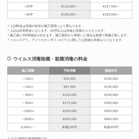
～25坪
¥115,000～
¥137,500～
～30坪
¥135,000～
¥165,000～
＊上記料金は現場の状況や施工環境により異なります。
＊上記は目安料金になります。30坪以上は別途お見積もりとなります。
＊施工後に5年間保証が付きます。施工箇所から再発した場合は無償で再施工致します。
＊イエシロアリ、アメリカカンザイシロアリに関しては別途お見積もりとなります。
ウイルス消毒除菌・殺菌消毒の料金
施工面積
予防消毒
緊急対応
～100㎡
¥50,000
¥100,000
～150㎡
¥67,500
¥135,000
～300㎡
¥120,000
¥240,000
～500㎡
¥175,000
¥350,000
～1000㎡
¥250,000
¥500,000
～3000㎡
¥450,000
¥900,000
3,000㎡～
単価150円
単価300円
＊上記は税別の参考価格です。