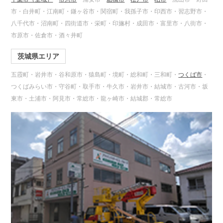
市・白井町・江南町・鎌ヶ谷市・関宿町・我孫子市・印西市・習志野市・
八千代市・沼南町・四街道市・栄町・印旛村・成田市・富里市・八街市・
市原市・佐倉市・酒々井町
茨城県エリア
五霞町・岩井市・谷和原市・猿島町・境町・総和町・三和町・
つくば市
・
つくばみらい市・守谷町・取手市・牛久市・岩井市・結城市・古河市・坂
東市・土浦市・阿見市・常総市・龍ヶ崎市・結城郡・常総市