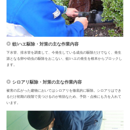
蚊/ハエ駆除・対策の主な作業内容
下水管、排水管を調査して、今発生している成虫の駆除だけでなく、発生
源となる卵や幼虫の駆除をおこない、蚊/ハエの発生を根本からブロックし
ます。
シロアリ駆除・対策の主な作業内容
被害の広がった建物においてはシロアリを徹底的に駆除。シロアリはでき
るだけ初期の段階で見つけるのが有効なため、予防・点検にも力を入れて
います。