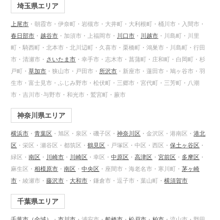
埼玉県エリア
上尾市
・朝霞市・伊奈町・岩槻市・大井町・大利根町・桶川市・入間市・
春日部市
・
越谷市
・加須市・上福岡市・
川口市
・
川越市
・川島町・川里
町・騎西町・北本市・北川辺町・久喜市・栗橋町・鴻巣市・川島町・行田
市・清瀬市・
さいたま市
・幸手市・志木市・菖蒲町・庄和町・白岡町・杉
戸町・
草加市
・狭山市・戸田市・
所沢市
・新座市・蓮田市・鳩ヶ谷市・羽
生市・富士見市・ふじみ野市・松伏町・三郷市・宮代町・三芳町・八潮
市・吉川市･与野市・和光市・鷲宮町・蕨市
神奈川県エリア
横浜市
・
青葉区
・旭区・泉区・磯子区・
神奈川区
・金沢区・港南区・
港北
区
・栄区・瀬谷区・都筑区・
鶴見区
・戸塚区・中区・西区・
保土ヶ谷区
・
緑区・
南区
・
川崎市
・
川崎区
・幸区・
中原区
・
高津区
・
宮前区
・
多摩区
・
麻生区・
相模原市
・
南区
・
中央区
・座間市・海老名市・寒川町・
茅ヶ崎
市
・綾瀬市・
藤沢市
・
大和市
・鎌倉市・逗子市・葉山町・
横須賀市
千葉県エリア
千葉市（全域）
・
市川市
・浦安市・
船橋市
・
松戸市
・
柏市
・流山市・野田