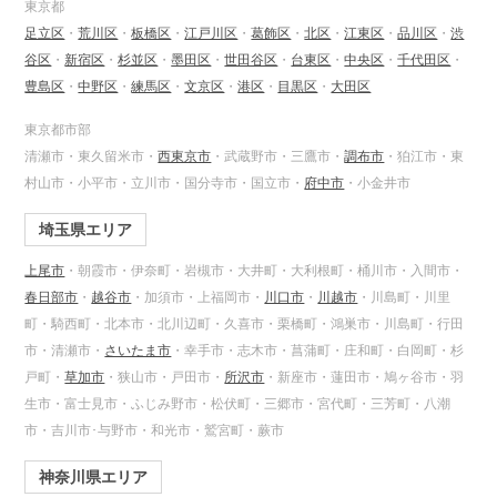
東京都
足立区
・
荒川区
・
板橋区
・
江戸川区
・
葛飾区
・
北区
・
江東区
・
品川区
・
渋
谷区
・
新宿区
・
杉並区
・
墨田区
・
世田谷区
・
台東区
・
中央区
・
千代田区
・
豊島区
・
中野区
・
練馬区
・
文京区
・
港区
・
目黒区
・
大田区
東京都市部
清瀬市・東久留米市・
西東京市
・武蔵野市・三鷹市・
調布市
・狛江市・東
村山市・小平市・立川市・国分寺市・国立市・
府中市
・小金井市
埼玉県エリア
上尾市
・朝霞市・伊奈町・岩槻市・大井町・大利根町・桶川市・入間市・
春日部市
・
越谷市
・加須市・上福岡市・
川口市
・
川越市
・川島町・川里
町・騎西町・北本市・北川辺町・久喜市・栗橋町・鴻巣市・川島町・行田
市・清瀬市・
さいたま市
・幸手市・志木市・菖蒲町・庄和町・白岡町・杉
戸町・
草加市
・狭山市・戸田市・
所沢市
・新座市・蓮田市・鳩ヶ谷市・羽
生市・富士見市・ふじみ野市・松伏町・三郷市・宮代町・三芳町・八潮
市・吉川市･与野市・和光市・鷲宮町・蕨市
神奈川県エリア