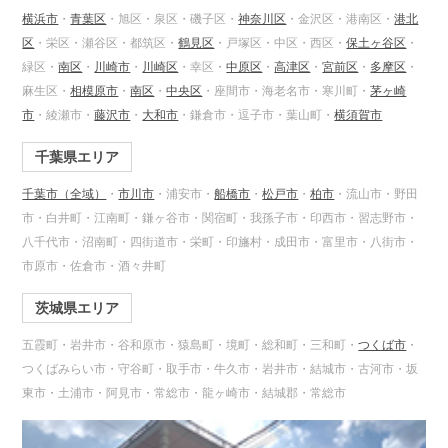
横浜市
・
青葉区
・旭区・泉区・磯子区・
神奈川区
・金沢区・港南区・
港北
区
・栄区・瀬谷区・都筑区・
鶴見区
・戸塚区・中区・西区・
保土ヶ谷区
・
緑区・
南区
・
川崎市
・
川崎区
・幸区・
中原区
・
高津区
・
宮前区
・
多摩区
・
麻生区・
相模原市
・
南区
・
中央区
・座間市・海老名市・寒川町・
茅ヶ崎
市
・綾瀬市・
藤沢市
・
大和市
・鎌倉市・逗子市・葉山町・
横須賀市
千葉県エリア
千葉市（全域）
・
市川市
・浦安市・
船橋市
・
松戸市
・
柏市
・流山市・野田
市・白井町・江南町・鎌ヶ谷市・関宿町・我孫子市・印西市・習志野市・
八千代市・沼南町・四街道市・栄町・印旛村・成田市・富里市・八街市・
市原市・佐倉市・酒々井町
茨城県エリア
五霞町・岩井市・谷和原市・猿島町・境町・総和町・三和町・
つくば市
・
つくばみらい市・守谷町・取手市・牛久市・岩井市・結城市・古河市・坂
東市・土浦市・阿見市・常総市・龍ヶ崎市・結城郡・常総市