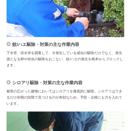
蚊/ハエ駆除・対策の主な作業内容
下水管、排水管を調査して、今発生している成虫の駆除だけでなく、発生
源となる卵や幼虫の駆除をおこない、蚊/ハエの発生を根本からブロックし
ます。
シロアリ駆除・対策の主な作業内容
被害の広がった建物においてはシロアリを徹底的に駆除。シロアリはでき
るだけ初期の段階で見つけるのが有効なため、予防・点検にも力を入れて
います。