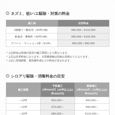
ネズミ、蚊/ハエ駆除・対策の料金
施工例
目安料金
2階建て一般住宅（30坪の例）
¥80,000～¥110,000
飲食店・事務所（30坪の例）
¥90,000～¥140,000
アパート・マンション1室（3LDK）
¥60,000～¥80,000
＊上記料金は現場の状況や施工環境により異なります。
＊上記は目安料金になります。大型建築物は別途お見積もりとなります。
＊上記に現地調査、報告書作成などの料金が含まれます。
シロアリ駆除・消毒料金の目安
予防施工
駆除施工
施工面積
1坪/5000円（20坪以上は1
1坪/6000円（20坪以上は1
坪/4000円)
坪/5500円）
～10坪
¥50,000～
¥60,000～
～15坪
¥75,000～
¥90,000～
～20坪
¥90,000～
¥110,000～