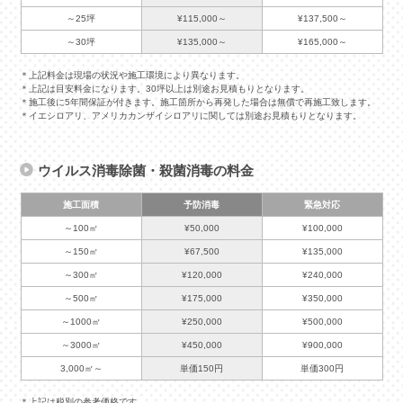
～25坪
¥115,000～
¥137,500～
～30坪
¥135,000～
¥165,000～
＊上記料金は現場の状況や施工環境により異なります。
＊上記は目安料金になります。30坪以上は別途お見積もりとなります。
＊施工後に5年間保証が付きます。施工箇所から再発した場合は無償で再施工致します。
＊イエシロアリ、アメリカカンザイシロアリに関しては別途お見積もりとなります。
ウイルス消毒除菌・殺菌消毒の料金
施工面積
予防消毒
緊急対応
～100㎡
¥50,000
¥100,000
～150㎡
¥67,500
¥135,000
～300㎡
¥120,000
¥240,000
～500㎡
¥175,000
¥350,000
～1000㎡
¥250,000
¥500,000
～3000㎡
¥450,000
¥900,000
3,000㎡～
単価150円
単価300円
＊上記は税別の参考価格です。