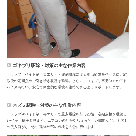
ゴキブリ駆除・対策の主な作業内容
トラップ・ベイト剤（毒エサ）・薬剤噴霧による重点駆除をベースに、駆
除後の定期点検で引き続き状況を確認。さらに、ゴキブリ再発防止のアド
バイスも行い、安心で衛生的な環境を維持できるようサポートします。
ネズミ駆除・対策の主な作業内容
トラップやベイト剤（毒エサ）で重点駆除を行った後、定期点検を継続し
3〜4ヶ月様子を見ます。エアコンの配管やちょっとした隙間など、ネズミ
の侵入口がないか、建物外部の点検を入念に行います。