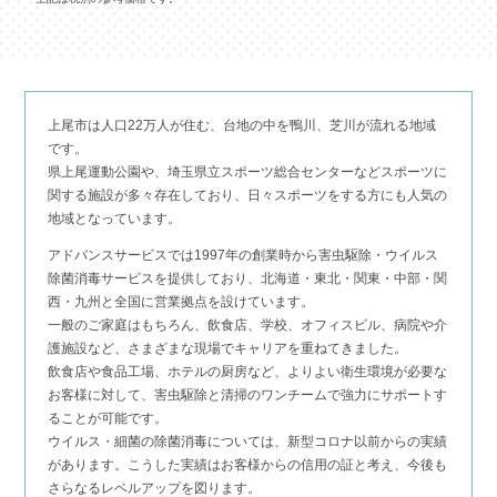
上尾市は人口22万人が住む、台地の中を鴨川、芝川が流れる地域
です。
県上尾運動公園や、埼玉県立スポーツ総合センターなどスポーツに
関する施設が多々存在しており、日々スポーツをする方にも人気の
地域となっています。
アドバンスサービスでは1997年の創業時から害虫駆除・ウイルス
除菌消毒サービスを提供しており、北海道・東北・関東・中部・関
西・九州と全国に営業拠点を設けています。
一般のご家庭はもちろん、飲食店、学校、オフィスビル、病院や介
護施設など、さまざまな現場でキャリアを重ねてきました。
飲食店や食品工場、ホテルの厨房など、よりよい衛生環境が必要な
お客様に対して、害虫駆除と清掃のワンチームで強力にサポートす
ることが可能です。
ウイルス・細菌の除菌消毒については、新型コロナ以前からの実績
があります。こうした実績はお客様からの信用の証と考え、今後も
さらなるレベルアップを図ります。