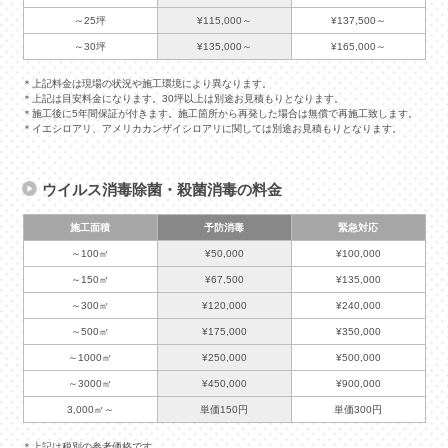
～25坪
¥115,000～
¥137,500～
～30坪
¥135,000～
¥165,000～
＊上記料金は現場の状況や施工環境により異なります。
＊上記は目安料金になります。30坪以上は別途お見積もりとなります。
＊施工後に5年間保証が付きます。施工箇所から再発した場合は無償で再施工致します。
＊イエシロアリ、アメリカカンザイシロアリに関しては別途お見積もりとなります。
ウイルス消毒除菌・殺菌消毒の料金
施工面積
予防消毒
緊急対応
～100㎡
¥50,000
¥100,000
～150㎡
¥67,500
¥135,000
～300㎡
¥120,000
¥240,000
～500㎡
¥175,000
¥350,000
～1000㎡
¥250,000
¥500,000
～3000㎡
¥450,000
¥900,000
3,000㎡～
単価150円
単価300円
＊上記は税別の参考価格です。