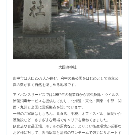
大国魂神社
府中市は人口25万人が住む、府中の森公園をはじめとして市立公
園の数が多く自然を楽しめる地域です。
アドバンスサービスでは1997年の創業時から害虫駆除・ウイルス
除菌消毒サービスを提供しており、北海道・東北・関東・中部・関
西・九州と全国に営業拠点を設けています。
一般のご家庭はもちろん、飲食店、学校、オフィスビル、病院や介
護施設など、さまざまな現場でキャリアを重ねてきました。
飲食店や食品工場、ホテルの厨房など、よりよい衛生環境が必要な
お客様に対して、害虫駆除と清掃のワンチームで強力にサポートす