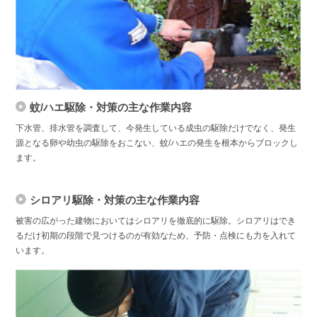
蚊/ハエ駆除・対策の主な作業内容
下水管、排水管を調査して、今発生している成虫の駆除だけでなく、発生
源となる卵や幼虫の駆除をおこない、蚊/ハエの発生を根本からブロックし
ます。
シロアリ駆除・対策の主な作業内容
被害の広がった建物においてはシロアリを徹底的に駆除。シロアリはでき
るだけ初期の段階で見つけるのが有効なため、予防・点検にも力を入れて
います。