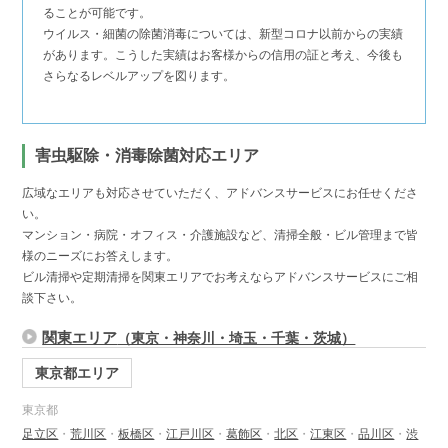
ることが可能です。
ウイルス・細菌の除菌消毒については、新型コロナ以前からの実績
があります。こうした実績はお客様からの信用の証と考え、今後も
さらなるレベルアップを図ります。
害虫駆除・消毒除菌対応エリア
広域なエリアも対応させていただく、アドバンスサービスにお任せくださ
い。
マンション・病院・オフィス・介護施設など、清掃全般・ビル管理まで皆
様のニーズにお答えします。
ビル清掃や定期清掃を関東エリアでお考えならアドバンスサービスにご相
談下さい。
関東エリア
（東京・神奈川・埼玉・千葉・茨城）
東京都エリア
東京都
足立区
・
荒川区
・
板橋区
・
江戸川区
・
葛飾区
・
北区
・
江東区
・
品川区
・
渋