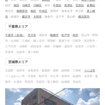
緑区・
南区
・
川崎市
・
川崎区
・幸区・
中原区
・
高津区
・
宮前区
・
多摩区
・
麻生区・
相模原市
・
南区
・
中央区
・座間市・海老名市・寒川町・
茅ヶ崎
市
・綾瀬市・
藤沢市
・
大和市
・鎌倉市・逗子市・葉山町・
横須賀市
千葉県エリア
千葉市（全域）
・
市川市
・浦安市・
船橋市
・
松戸市
・
柏市
・流山市・野田
市・白井町・江南町・鎌ヶ谷市・関宿町・我孫子市・印西市・習志野市・
八千代市・沼南町・四街道市・栄町・印旛村・成田市・富里市・八街市・
市原市・佐倉市・酒々井町
茨城県エリア
五霞町・岩井市・谷和原市・猿島町・境町・総和町・三和町・
つくば市
・
つくばみらい市・守谷町・取手市・牛久市・岩井市・結城市・古河市・坂
東市・土浦市・阿見市・常総市・龍ヶ崎市・結城郡・常総市