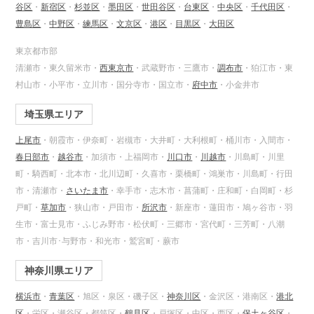
谷区
・
新宿区
・
杉並区
・
墨田区
・
世田谷区
・
台東区
・
中央区
・
千代田区
・
豊島区
・
中野区
・
練馬区
・
文京区
・
港区
・
目黒区
・
大田区
東京都市部
清瀬市・東久留米市・
西東京市
・武蔵野市・三鷹市・
調布市
・狛江市・東
村山市・小平市・立川市・国分寺市・国立市・
府中市
・小金井市
埼玉県エリア
上尾市
・朝霞市・伊奈町・岩槻市・大井町・大利根町・桶川市・入間市・
春日部市
・
越谷市
・加須市・上福岡市・
川口市
・
川越市
・川島町・川里
町・騎西町・北本市・北川辺町・久喜市・栗橋町・鴻巣市・川島町・行田
市・清瀬市・
さいたま市
・幸手市・志木市・菖蒲町・庄和町・白岡町・杉
戸町・
草加市
・狭山市・戸田市・
所沢市
・新座市・蓮田市・鳩ヶ谷市・羽
生市・富士見市・ふじみ野市・松伏町・三郷市・宮代町・三芳町・八潮
市・吉川市･与野市・和光市・鷲宮町・蕨市
神奈川県エリア
横浜市
・
青葉区
・旭区・泉区・磯子区・
神奈川区
・金沢区・港南区・
港北
区
・栄区・瀬谷区・都筑区・
鶴見区
・戸塚区・中区・西区・
保土ヶ谷区
・