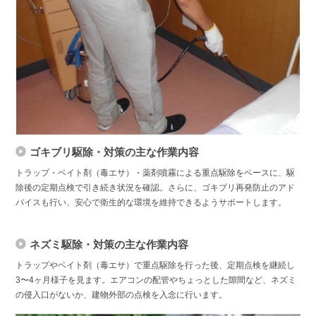
ゴキブリ駆除・対策の主な作業内容
トラップ・ベイト剤（毒エサ）・薬剤噴霧による重点駆除をベースに、駆
除後の定期点検で引き続き状況を確認。さらに、ゴキブリ再発防止のアド
バイスも行い、安心で衛生的な環境を維持できるようサポートします。
ネズミ駆除・対策の主な作業内容
トラップやベイト剤（毒エサ）で重点駆除を行った後、定期点検を継続し
3〜4ヶ月様子を見ます。エアコンの配管やちょっとした隙間など、ネズミ
の侵入口がないか、建物外部の点検を入念に行います。