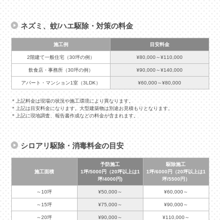
ネズミ、蚊/ハエ駆除・対策の料金
施工例
目安料金
2階建て一般住宅（30坪の例）
¥80,000～¥110,000
飲食店・事務所（30坪の例）
¥90,000～¥140,000
アパート・マンション1室（3LDK）
¥60,000～¥80,000
＊上記料金は現場の状況や施工環境により異なります。
＊上記は目安料金になります。大型建築物は別途お見積もりとなります。
＊上記に現地調査、報告書作成などの料金が含まれます。
シロアリ駆除・消毒料金の目安
予防施工
駆除施工
施工面積
1坪/5000円（20坪以上は1
1坪/6000円（20坪以上は1
坪/4000円)
坪/5500円）
～10坪
¥50,000～
¥60,000～
～15坪
¥75,000～
¥90,000～
～20坪
¥90,000～
¥110,000～