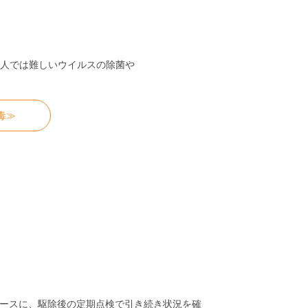
）
人では難しいウイルスの除菌や
毒≫
ースに、駆除後の定期点検で引き続き状況を確