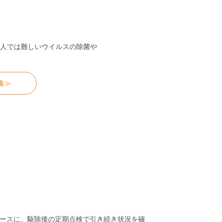
）
人では難しいウイルスの除菌や
毒≫
ースに、駆除後の定期点検で引き続き状況を確