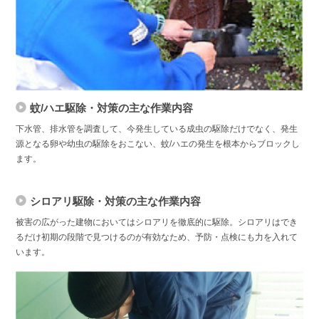
蚊/ハエ駆除・対策の主な作業内容
下水管、排水管を調査して、今発生している成虫の駆除だけでなく、発生
源となる卵や幼虫の駆除をおこない、蚊/ハエの発生を根本からブロックし
ます。
シロアリ駆除・対策の主な作業内容
被害の広がった建物においてはシロアリを徹底的に駆除。シロアリはでき
るだけ初期の段階で見つけるのが有効なため、予防・点検にも力を入れて
います。