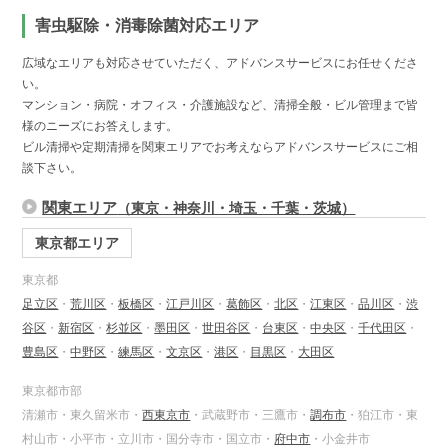
害虫駆除・消毒除菌対応エリア
広域なエリアも対応させていただく、アドバンスサービスにお任せくださ
い。
マンション・病院・オフィス・介護施設など、清掃全般・ビル管理まで皆
様のニーズにお答えします。
ビル清掃や定期清掃を関東エリアでお考えならアドバンスサービスにご相
談下さい。
関東エリア
（東京・神奈川・埼玉・千葉・茨城）
東京都エリア
東京都
足立区
・
荒川区
・
板橋区
・
江戸川区
・
葛飾区
・
北区
・
江東区
・
品川区
・
渋
谷区
・
新宿区
・
杉並区
・
墨田区
・
世田谷区
・
台東区
・
中央区
・
千代田区
・
豊島区
・
中野区
・
練馬区
・
文京区
・
港区
・
目黒区
・
大田区
東京都市部
清瀬市・東久留米市・
西東京市
・武蔵野市・三鷹市・
調布市
・狛江市・東
村山市・小平市・立川市・国分寺市・国立市・
府中市
・小金井市