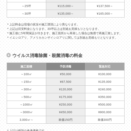
～25坪
¥115,000～
¥137,500～
～30坪
¥135,000～
¥165,000～
＊上記料金は現場の状況や施工環境により異なります。
＊上記は目安料金になります。30坪以上は別途お見積もりとなります。
＊施工後に5年間保証が付きます。施工箇所から再発した場合は無償で再施工致します。
＊イエシロアリ、アメリカカンザイシロアリに関しては別途お見積もりとなります。
ウイルス消毒除菌・殺菌消毒の料金
施工面積
予防消毒
緊急対応
～100㎡
¥50,000
¥100,000
～150㎡
¥67,500
¥135,000
～300㎡
¥120,000
¥240,000
～500㎡
¥175,000
¥350,000
～1000㎡
¥250,000
¥500,000
～3000㎡
¥450,000
¥900,000
3,000㎡～
単価150円
単価300円
＊上記は税別の参考価格です。