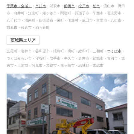
千葉市（全域）
・
市川市
・浦安市・
船橋市
・
松戸市
・
柏市
・流山市・野田
市・白井町・江南町・鎌ヶ谷市・関宿町・我孫子市・印西市・習志野市・
八千代市・沼南町・四街道市・栄町・印旛村・成田市・富里市・八街市・
市原市・佐倉市・酒々井町
茨城県エリア
五霞町・岩井市・谷和原市・猿島町・境町・総和町・三和町・
つくば市
・
つくばみらい市・守谷町・取手市・牛久市・岩井市・結城市・古河市・坂
東市・土浦市・阿見市・常総市・龍ヶ崎市・結城郡・常総市