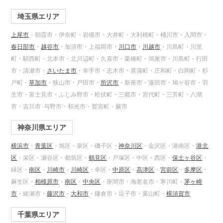
埼玉県エリア
上尾市
・朝霞市・伊奈町・岩槻市・大井町・大利根町・桶川市・入間市・
春日部市
・
越谷市
・加須市・上福岡市・
川口市
・
川越市
・川島町・川里
町・騎西町・北本市・北川辺町・久喜市・栗橋町・鴻巣市・川島町・行田
市・清瀬市・
さいたま市
・幸手市・志木市・菖蒲町・庄和町・白岡町・杉
戸町・
草加市
・狭山市・戸田市・
所沢市
・新座市・蓮田市・鳩ヶ谷市・羽
生市・富士見市・ふじみ野市・松伏町・三郷市・宮代町・三芳町・八潮
市・吉川市･与野市・和光市・鷲宮町・蕨市
神奈川県エリア
横浜市
・
青葉区
・旭区・泉区・磯子区・
神奈川区
・金沢区・港南区・
港北
区
・栄区・瀬谷区・都筑区・
鶴見区
・戸塚区・中区・西区・
保土ヶ谷区
・
緑区・
南区
・
川崎市
・
川崎区
・幸区・
中原区
・
高津区
・
宮前区
・
多摩区
・
麻生区・
相模原市
・
南区
・
中央区
・座間市・海老名市・寒川町・
茅ヶ崎
市
・綾瀬市・
藤沢市
・
大和市
・鎌倉市・逗子市・葉山町・
横須賀市
千葉県エリア