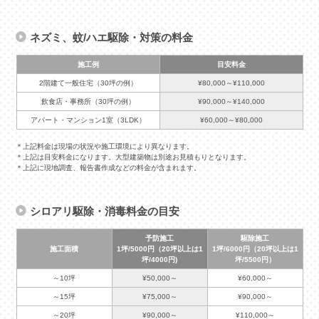
ネズミ、蚊/ハエ駆除・対策の料金
施工例
目安料金
2階建て一般住宅（30坪の例）
¥80,000～¥110,000
飲食店・事務所（30坪の例）
¥90,000～¥140,000
アパート・マンション1室（3LDK）
¥60,000～¥80,000
＊上記料金は現場の状況や施工環境により異なります。
＊上記は目安料金になります。大型建築物は別途お見積もりとなります。
＊上記に現地調査、報告書作成などの料金が含まれます。
シロアリ駆除・消毒料金の目安
予防施工
駆除施工
施工面積
1坪/5000円（20坪以上は1
1坪/6000円（20坪以上は1
坪/4000円)
坪/5500円）
～10坪
¥50,000～
¥60,000～
～15坪
¥75,000～
¥90,000～
～20坪
¥90,000～
¥110,000～