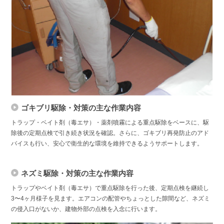
ゴキブリ駆除・対策の主な作業内容
トラップ・ベイト剤（毒エサ）・薬剤噴霧による重点駆除をベースに、駆
除後の定期点検で引き続き状況を確認。さらに、ゴキブリ再発防止のアド
バイスも行い、安心で衛生的な環境を維持できるようサポートします。
ネズミ駆除・対策の主な作業内容
トラップやベイト剤（毒エサ）で重点駆除を行った後、定期点検を継続し
3〜4ヶ月様子を見ます。エアコンの配管やちょっとした隙間など、ネズミ
の侵入口がないか、建物外部の点検を入念に行います。