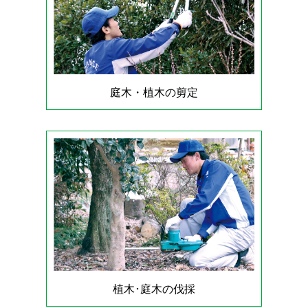
庭木・植木の剪定
植木･庭木の伐採