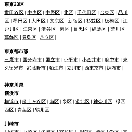
東京23区
世田谷区
|
中央区
|
中野区
|
北区
|
千代田区
|
台東区
|
品川
区
|
墨田区
|
大田区
|
文京区
|
新宿区
|
杉並区
|
板橋区
|
江
戸川区
|
江東区
|
渋谷区
|
港区
|
目黒区
|
練馬区
|
荒川区
|
葛飾区
|
豊島区
|
足立区
|
東京都市部
三鷹市
|
国分寺市
|
国立市
|
小平市
|
小金井市
|
府中市
|
東
久留米市
|
武蔵野市
|
狛江市
|
立川市
|
西東京市
|
調布市
|
神奈川県
横浜市
横浜市
|
保土ヶ谷区
|
南区
| 泉区 |
港北区
|
神奈川区
| 緑区 |
西区 |
青葉区
|
鶴見区
|
川崎市