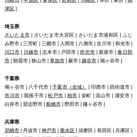
川崎市
|
中原区
|
多摩区
|
宮前区
|
川崎区
| 幸区 | 栄区 |
高
津区
|
埼玉県
さいたま市
| さいたま市大宮区 | さいたま市浦和区 | ふじ
み野市 | 三芳町 | 三郷市 | 入間市 | 八潮市 | 吉川市 | 和光市 |
川口市
|
川越市
| 志木市 | 戸田市 |
所沢市
| 新座市 |
春日部
市
| 朝霞市 | 狭山市 |
草加市
| 蕨市 |
越谷市
| 鳩ヶ谷市 |
千葉県
鳩ヶ谷市 | 八千代市 |
千葉市（全域）
| 印西市 | 四街道市 |
市川市
| 我孫子市 |
松戸市
|
柏市
| 栄町 | 流山市 | 浦安市 |
白井市 | 習志野市 |
船橋市
| 野田市 | 鎌ヶ谷市 |
兵庫県
尼崎市
| 丹波市 |
神戸市
|
垂水区
| 須磨区 | 長田区 | 兵庫区 |