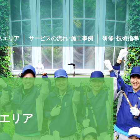
スエリア
サービスの流れ･施工事例
研修･技術指導
庭木･植木の消毒
除草･草むしり･
草刈り
エリア