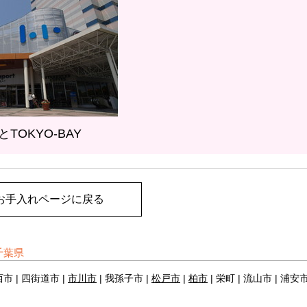
TOKYO-BAY
お手入れページに戻る
千葉県
西市 | 四街道市 |
市川市
| 我孫子市 |
松戸市
|
柏市
| 栄町 | 流山市 | 浦安