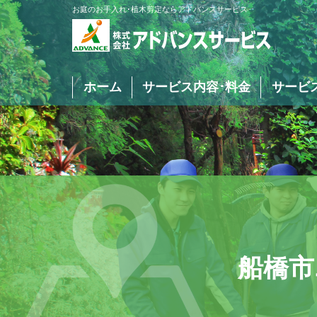
お庭のお手入れ･植木剪定ならアドバンスサービス
ホーム
サービス内容･料金
サービ
庭木･植木の剪定
庭木･植木の伐採
船橋市