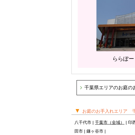
ららぽーと
千葉県エリアのお庭の
▼
お庭のお手入れエリア 
八千代市 |
千葉市（全域）
| 印
田市 | 鎌ヶ谷市 |