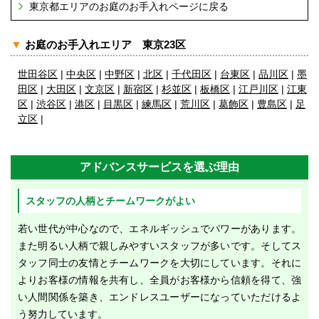
東京都エリアのお庭のお手入れページに戻る
▼
お庭のお手入れエリア 東京23区
世田谷区
|
中央区
|
中野区
|
北区
|
千代田区
|
台東区
|
品川区
|
墨
田区
|
大田区
|
文京区
|
新宿区
|
杉並区
|
板橋区
|
江戸川区
|
江東
区
|
渋谷区
|
港区
|
目黒区
|
練馬区
|
荒川区
|
葛飾区
|
豊島区
|
足
立区
|
アドバンスサービスを選ぶ理由
スタッフの人柄とチームワークがよい
若い世代が中心なので、エネルギッシュでパワーがあります。
また明るい人柄で親しみやすいスタッフが多いです。そしてス
タッフ同士の友情とチームワークを大切にしています。それに
よりお客様の情報を共有し、全員がお客様から信頼を得て、強
い人間関係を築き、エンドレスユーザーになっていただけるよ
う努力しています。