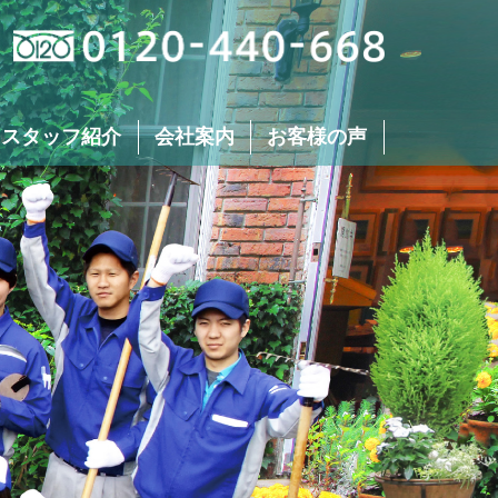
 スタッフ紹介
会社案内
お客様の声
芝刈り
生垣･植え込みの
刈り込み･剪定