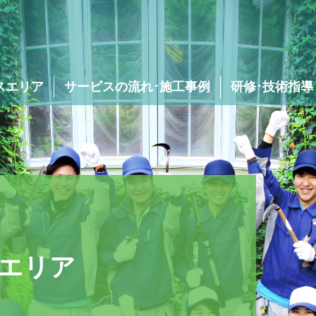
スエリア
サービスの流れ･施工事例
研修･技術指導
庭木･植木の消毒
除草･草むしり･
草刈り
エリア