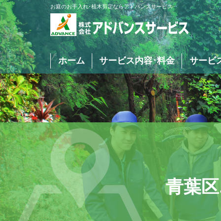
お庭のお手入れ･植木剪定ならアドバンスサービス
ホーム
サービス内容･料金
サービ
庭木･植木の剪定
庭木･植木の伐採
青葉区