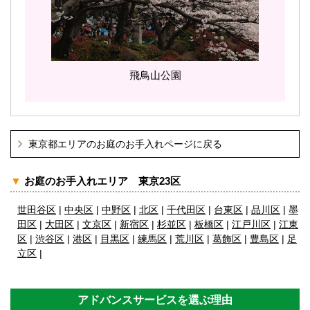
飛鳥山公園
東京都エリアのお庭のお手入れページに戻る
▼
お庭のお手入れエリア 東京23区
世田谷区
|
中央区
|
中野区
|
北区
|
千代田区
|
台東区
|
品川区
|
墨
田区
|
大田区
|
文京区
|
新宿区
|
杉並区
|
板橋区
|
江戸川区
|
江東
区
|
渋谷区
|
港区
|
目黒区
|
練馬区
|
荒川区
|
葛飾区
|
豊島区
|
足
立区
|
アドバンスサービスを選ぶ理由