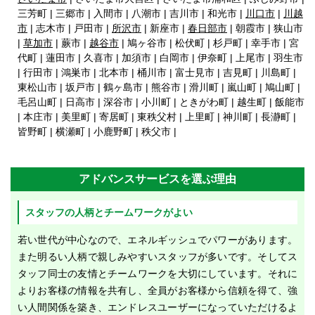
三芳町 | 三郷市 | 入間市 | 八潮市 | 吉川市 | 和光市 |
川口市
|
川越
市
| 志木市 | 戸田市 |
所沢市
| 新座市 |
春日部市
| 朝霞市 | 狭山市
|
草加市
| 蕨市 |
越谷市
| 鳩ヶ谷市 | 松伏町 | 杉戸町 | 幸手市 | 宮
代町 | 蓮田市 | 久喜市 | 加須市 | 白岡市 | 伊奈町 | 上尾市 | 羽生市
| 行田市 | 鴻巣市 | 北本市 | 桶川市 | 富士見市 | 吉見町 | 川島町 |
東松山市 | 坂戸市 | 鶴ヶ島市 | 熊谷市 | 滑川町 | 嵐山町 | 鳩山町 |
毛呂山町 | 日高市 | 深谷市 | 小川町 | ときがわ町 | 越生町 | 飯能市
| 本庄市 | 美里町 | 寄居町 | 東秩父村 | 上里町 | 神川町 | 長瀞町 |
皆野町 | 横瀬町 | 小鹿野町 | 秩父市 |
アドバンスサービスを選ぶ理由
スタッフの人柄とチームワークがよい
若い世代が中心なので、エネルギッシュでパワーがあります。
また明るい人柄で親しみやすいスタッフが多いです。そしてス
タッフ同士の友情とチームワークを大切にしています。それに
よりお客様の情報を共有し、全員がお客様から信頼を得て、強
い人間関係を築き、エンドレスユーザーになっていただけるよ