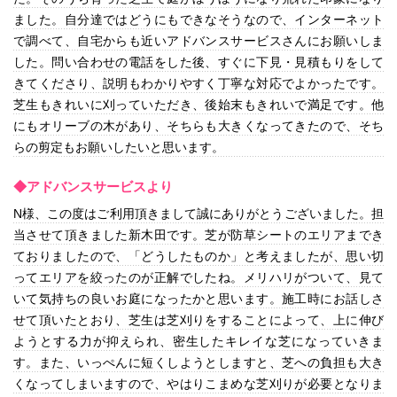
ました。自分達ではどうにもできなそうなので、インターネット
で調べて、自宅からも近いアドバンスサービスさんにお願いしま
した。問い合わせの電話をした後、すぐに下見・見積もりをして
きてくださり、説明もわかりやすく丁寧な対応でよかったです。
芝生もきれいに刈っていただき、後始末もきれいで満足です。他
にもオリーブの木があり、そちらも大きくなってきたので、そち
らの剪定もお願いしたいと思います。
◆アドバンスサービスより
N様、この度はご利用頂きまして誠にありがとうございました。担
当させて頂きました新木田です。芝が防草シートのエリアまでき
ておりましたので、「どうしたものか」と考えましたが、思い切
ってエリアを絞ったのが正解でしたね。メリハリがついて、見て
いて気持ちの良いお庭になったかと思います。施工時にお話しさ
せて頂いたとおり、芝生は芝刈りをすることによって、上に伸び
ようとする力が抑えられ、密生したキレイな芝になっていきま
す。また、いっぺんに短くしようとしますと、芝への負担も大き
くなってしまいますので、やはりこまめな芝刈りが必要となりま