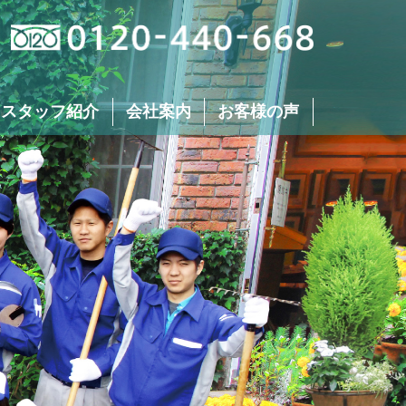
 スタッフ紹介
会社案内
お客様の声
芝刈り
生垣･植え込みの
刈り込み･剪定