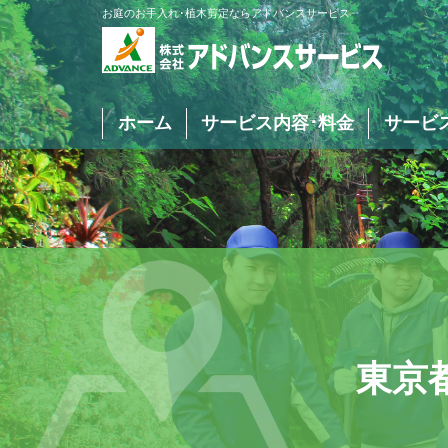
お庭のお手入れ･植木剪定ならアドバンスサービス
ホーム
サービス内容･料金
サービ
庭木･植木の剪定
庭木･植木の伐採
東京