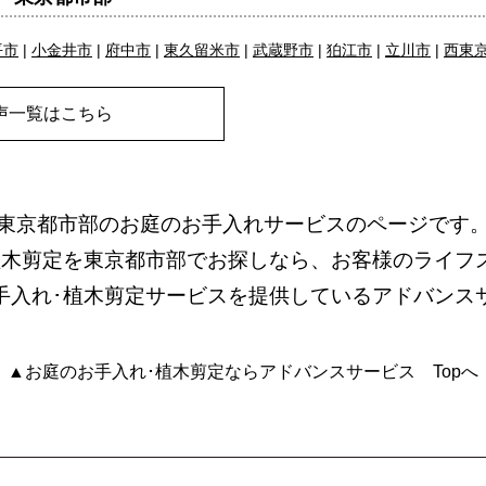
平市
|
小金井市
|
府中市
|
東久留米市
|
武蔵野市
|
狛江市
|
立川市
|
西東
声一覧はこちら
東京都市部のお庭のお手入れサービスのページです
植木剪定を東京都市部でお探しなら、お客様のライフ
手入れ･植木剪定サービスを提供しているアドバンス
▲お庭のお手入れ･植木剪定ならアドバンスサービス Topへ