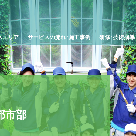
スエリア
サービスの流れ･施工事例
研修･技術指導
庭木･植木の消毒
除草･草むしり･
草刈り
都市部