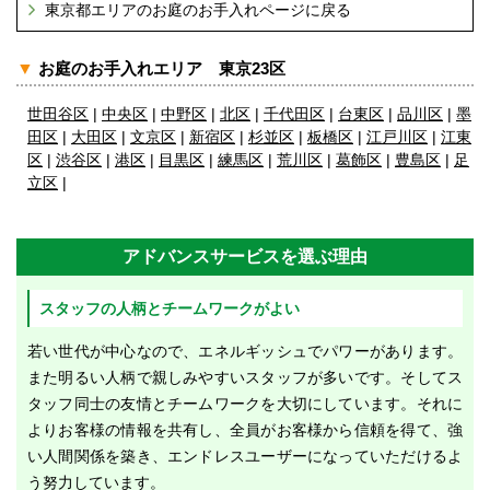
東京都エリアのお庭のお手入れページに戻る
▼
お庭のお手入れエリア 東京23区
世田谷区
|
中央区
|
中野区
|
北区
|
千代田区
|
台東区
|
品川区
|
墨
田区
|
大田区
|
文京区
|
新宿区
|
杉並区
|
板橋区
|
江戸川区
|
江東
区
|
渋谷区
|
港区
|
目黒区
|
練馬区
|
荒川区
|
葛飾区
|
豊島区
|
足
立区
|
アドバンスサービスを選ぶ理由
スタッフの人柄とチームワークがよい
若い世代が中心なので、エネルギッシュでパワーがあります。
また明るい人柄で親しみやすいスタッフが多いです。そしてス
タッフ同士の友情とチームワークを大切にしています。それに
よりお客様の情報を共有し、全員がお客様から信頼を得て、強
い人間関係を築き、エンドレスユーザーになっていただけるよ
う努力しています。