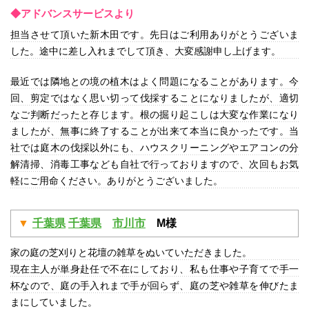
◆アドバンスサービスより
担当させて頂いた新木田です。先日はご利用ありがとうございま
した。途中に差し入れまでして頂き、大変感謝申し上げます。
最近では隣地との境の植木はよく問題になることがあります。今
回、剪定ではなく思い切って伐採することになりましたが、適切
なご判断だったと存じます。根の掘り起こしは大変な作業になり
ましたが、無事に終了することが出来て本当に良かったです。当
社では庭木の伐採以外にも、ハウスクリーニングやエアコンの分
解清掃、消毒工事なども自社で行っておりますので、次回もお気
軽にご用命ください。ありがとうございました。
千葉県
千葉県
市川市
M様
家の庭の芝刈りと花壇の雑草をぬいていただきました。
現在主人が単身赴任で不在にしており、私も仕事や子育てで手一
杯なので、庭の手入れまで手が回らず、庭の芝や雑草を伸びたま
まにしていました。