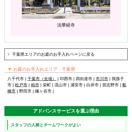
法華経寺
千葉県エリアのお庭のお手入れページに戻る
▼
お庭のお手入れエリア 千葉県
八千代市 |
千葉市（全域）
| 印西市 | 四街道市 |
市川市
| 我孫子
市 |
松戸市
|
柏市
| 栄町 | 流山市 | 浦安市 | 白井市 | 習志野市 |
船
橋市
| 野田市 | 鎌ヶ谷市 |
アドバンスサービスを選ぶ理由
スタッフの人柄とチームワークがよい