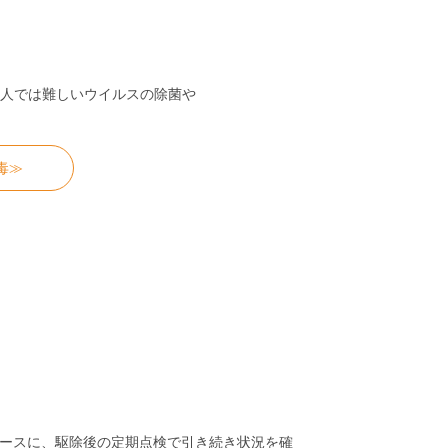
）
人では難しいウイルスの除菌や
毒≫
ースに、駆除後の定期点検で引き続き状況を確