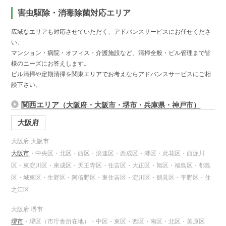
害虫駆除・消毒除菌対応エリア
広域なエリアも対応させていただく、アドバンスサービスにお任せくださ
い。
マンション・病院・オフィス・介護施設など、清掃全般・ビル管理まで皆
様のニーズにお答えします。
ビル清掃や定期清掃を関東エリアでお考えならアドバンスサービスにご相
談下さい。
関西エリア
（大阪府・大阪市・堺市・兵庫県・神戸市）
大阪府
大阪府 大阪市
大阪市
・中央区・北区・西区・浪速区・西成区・港区・此花区・西淀川
区・東淀川区・東成区・天王寺区・住吉区・大正区・旭区・福島区・都島
区・城東区・生野区・阿倍野区・東住吉区・淀川区・鶴見区・平野区・住
之江区
大阪府 堺市
堺市
・堺区（市庁舎所在地）・中区・東区・西区・南区・北区・美原区