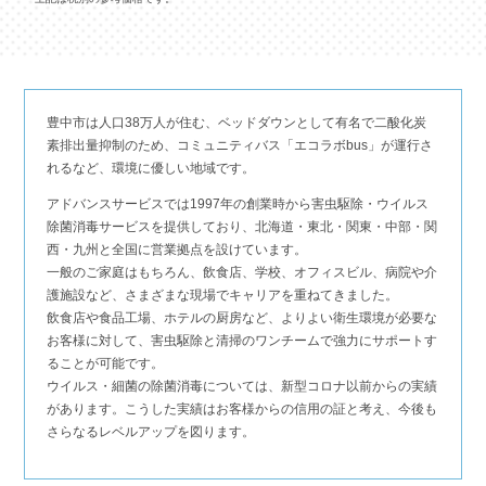
豊中市は人口38万人が住む、ベッドダウンとして有名で二酸化炭
素排出量抑制のため、コミュニティバス「エコラボbus」が運行さ
れるなど、環境に優しい地域です。
アドバンスサービスでは1997年の創業時から害虫駆除・ウイルス
除菌消毒サービスを提供しており、北海道・東北・関東・中部・関
西・九州と全国に営業拠点を設けています。
一般のご家庭はもちろん、飲食店、学校、オフィスビル、病院や介
護施設など、さまざまな現場でキャリアを重ねてきました。
飲食店や食品工場、ホテルの厨房など、よりよい衛生環境が必要な
お客様に対して、害虫駆除と清掃のワンチームで強力にサポートす
ることが可能です。
ウイルス・細菌の除菌消毒については、新型コロナ以前からの実績
があります。こうした実績はお客様からの信用の証と考え、今後も
さらなるレベルアップを図ります。