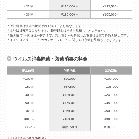
～25坪
¥115,000～
¥137,500～
～30坪
¥135,000～
¥165,000～
＊上記料金は現場の状況や施工環境により異なります。
＊上記は目安料金になります。30坪以上は別途お見積もりとなります。
＊施工後に5年間保証が付きます。施工箇所から再発した場合は無償で再施工致します。
＊イエシロアリ、アメリカカンザイシロアリに関しては別途お見積もりとなります。
ウイルス消毒除菌・殺菌消毒の料金
施工面積
予防消毒
緊急対応
～100㎡
¥50,000
¥100,000
～150㎡
¥67,500
¥135,000
～300㎡
¥120,000
¥240,000
～500㎡
¥175,000
¥350,000
～1000㎡
¥250,000
¥500,000
～3000㎡
¥450,000
¥900,000
3,000㎡～
単価150円
単価300円
＊上記は税別の参考価格です。