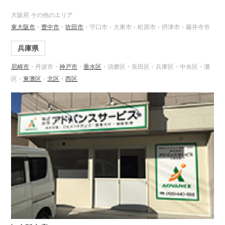
大阪府 その他のエリア
東大阪市
・
豊中市
・
吹田市
・守口市・大東市・松原市・摂津市・藤井寺市
兵庫県
尼崎市
・丹波市・
神戸市
・
垂水区
・須磨区・長田区・兵庫区・中央区・灘
区・
東灘区
・
北区
・
西区