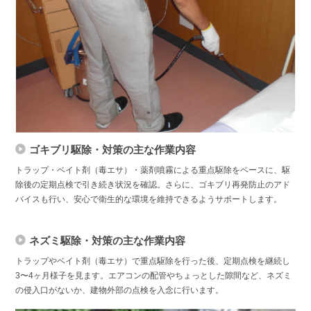
ゴキブリ駆除・対策の主な作業内容
トラップ・ベイト剤（毒エサ）・薬剤噴霧による重点駆除をベースに、駆
除後の定期点検で引き続き状況を確認。さらに、ゴキブリ再発防止のアド
バイスも行い、安心で衛生的な環境を維持できるようサポートします。
ネズミ駆除・対策の主な作業内容
トラップやベイト剤（毒エサ）で重点駆除を行った後、定期点検を継続し
3〜4ヶ月様子を見ます。エアコンの配管やちょっとした隙間など、ネズミ
の侵入口がないか、建物外部の点検を入念に行います。