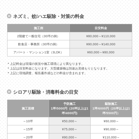
ネズミ、蚊/ハエ駆除・対策の料金
施工例
目安料金
2階建て一般住宅（30坪の例）
¥80,000～¥110,000
飲食店・事務所（30坪の例）
¥90,000～¥140,000
アパート・マンション1室（3LDK）
¥60,000～¥80,000
＊上記料金は現場の状況や施工環境により異なります。
＊上記は目安料金になります。大型建築物は別途お見積もりとなります。
＊上記に現地調査、報告書作成などの料金が含まれます。
シロアリ駆除・消毒料金の目安
予防施工
駆除施工
施工面積
1坪/5000円（20坪以上は1
1坪/6000円（20坪以上は1
坪/4000円)
坪/5500円）
～10坪
¥50,000～
¥60,000～
～15坪
¥75,000～
¥90,000～
～20坪
¥90,000～
¥110,000～