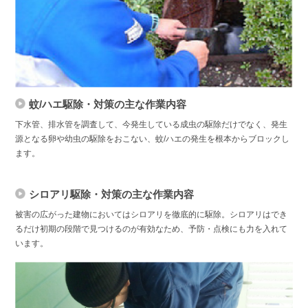
蚊/ハエ駆除・対策の主な作業内容
下水管、排水管を調査して、今発生している成虫の駆除だけでなく、発生
源となる卵や幼虫の駆除をおこない、蚊/ハエの発生を根本からブロックし
ます。
シロアリ駆除・対策の主な作業内容
被害の広がった建物においてはシロアリを徹底的に駆除。シロアリはでき
るだけ初期の段階で見つけるのが有効なため、予防・点検にも力を入れて
います。