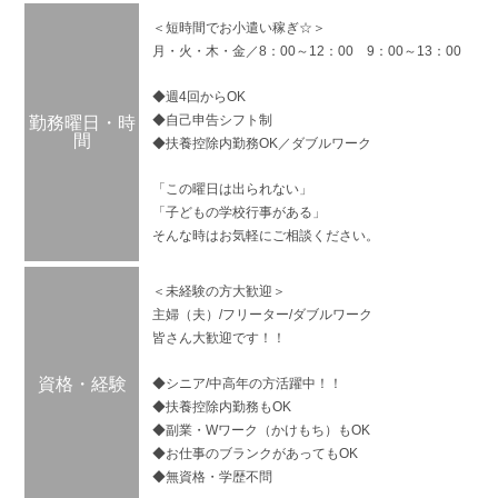
＜短時間でお小遣い稼ぎ☆＞
月・火・木・金／8：00～12：00 9：00～13：00
◆週4回からOK
◆自己申告シフト制
勤務曜日・時
間
◆扶養控除内勤務OK／ダブルワーク
「この曜日は出られない」
「子どもの学校行事がある」
そんな時はお気軽にご相談ください。
＜未経験の方大歓迎＞
主婦（夫）/フリーター/ダブルワーク
皆さん大歓迎です！！
資格・経験
◆シニア/中高年の方活躍中！！
◆扶養控除内勤務もOK
◆副業・Wワーク（かけもち）もOK
◆お仕事のブランクがあってもOK
◆無資格・学歴不問