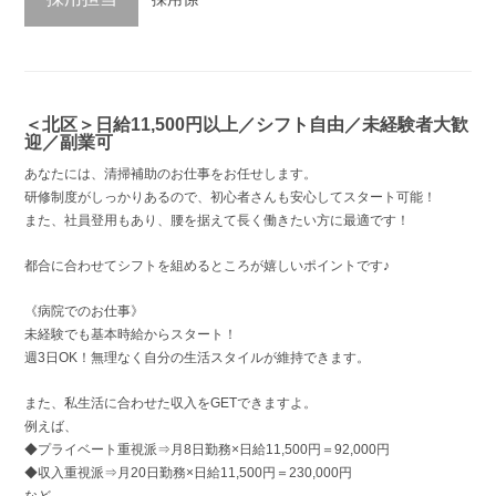
＜北区＞日給11,500円以上／シフト自由／未経験者大歓
迎／副業可
あなたには、清掃補助のお仕事をお任せします。
研修制度がしっかりあるので、初心者さんも安心してスタート可能！
また、社員登用もあり、腰を据えて長く働きたい方に最適です！
都合に合わせてシフトを組めるところが嬉しいポイントです♪
《病院でのお仕事》
未経験でも基本時給からスタート！
週3日OK！無理なく自分の生活スタイルが維持できます。
また、私生活に合わせた収入をGETできますよ。
例えば、
◆プライベート重視派⇒月8日勤務×日給11,500円＝92,000円
◆収入重視派⇒月20日勤務×日給11,500円＝230,000円