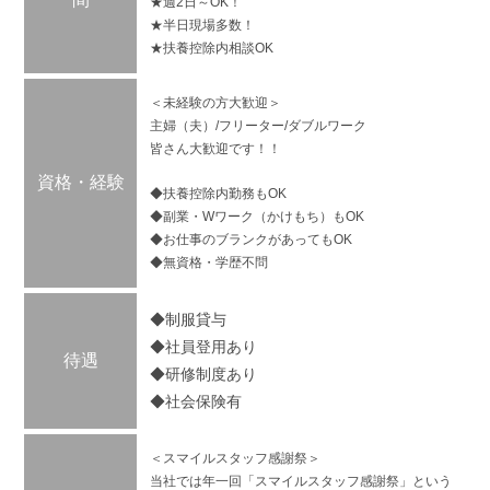
★週2日～OK！
★半日現場多数！
★扶養控除内相談OK
＜未経験の方大歓迎＞
主婦（夫）/フリーター/ダブルワーク
皆さん大歓迎です！！
資格・経験
◆扶養控除内勤務もOK
◆副業・Wワーク（かけもち）もOK
◆お仕事のブランクがあってもOK
◆無資格・学歴不問
◆制服貸与
◆社員登用あり
待遇
◆研修制度あり
◆社会保険有
＜スマイルスタッフ感謝祭＞
当社では年一回「スマイルスタッフ感謝祭」という