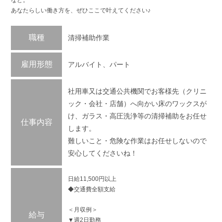
など。
あなたらしい働き方を、ぜひここで叶えてください♪
職種
清掃補助作業
雇用形態
アルバイト、パート
社用車又は交通公共機関でお客様先（クリニ
ック・会社・店舗）へ向かい床のワックスが
け、ガラス・高圧洗浄等の清掃補助をお任せ
仕事内容
します。
難しいこと・危険な作業はお任せしないので
安心してくださいね！
日給11,500円以上
◆交通費全額支給
＜月収例＞
給与
▼週2日勤務