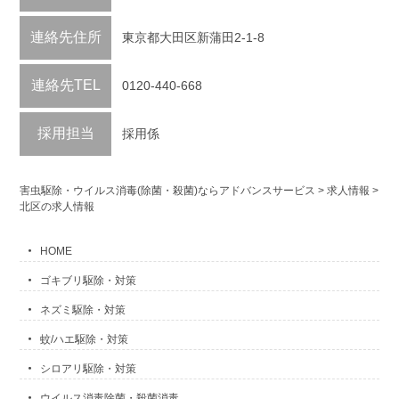
連絡先住所
東京都大田区新蒲田2-1-8
連絡先TEL
0120-440-668
採用担当
採用係
害虫駆除・ウイルス消毒(除菌・殺菌)ならアドバンスサービス
>
求人情報
>
北区の求人情報
HOME
ゴキブリ駆除・対策
ネズミ駆除・対策
蚊/ハエ駆除・対策
シロアリ駆除・対策
ウイルス消毒除菌・殺菌消毒