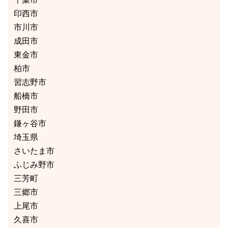
印西市
市川市
成田市
東金市
柏市
習志野市
船橋市
野田市
鎌ヶ谷市
埼玉県
さいたま市
ふじみ野市
三芳町
三郷市
上尾市
久喜市