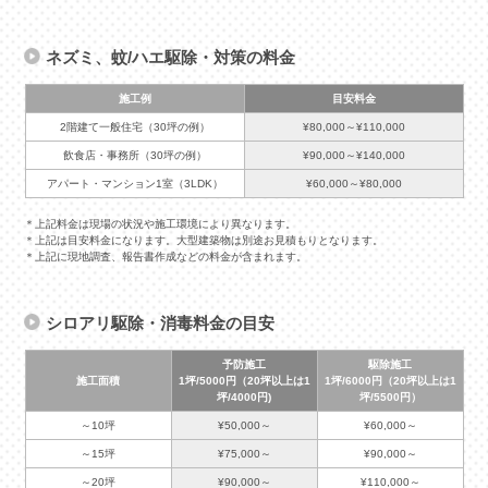
ネズミ、蚊/ハエ駆除・対策の料金
施工例
目安料金
2階建て一般住宅（30坪の例）
¥80,000～¥110,000
飲食店・事務所（30坪の例）
¥90,000～¥140,000
アパート・マンション1室（3LDK）
¥60,000～¥80,000
＊上記料金は現場の状況や施工環境により異なります。
＊上記は目安料金になります。大型建築物は別途お見積もりとなります。
＊上記に現地調査、報告書作成などの料金が含まれます。
シロアリ駆除・消毒料金の目安
予防施工
駆除施工
施工面積
1坪/5000円（20坪以上は1
1坪/6000円（20坪以上は1
坪/4000円)
坪/5500円）
～10坪
¥50,000～
¥60,000～
～15坪
¥75,000～
¥90,000～
～20坪
¥90,000～
¥110,000～