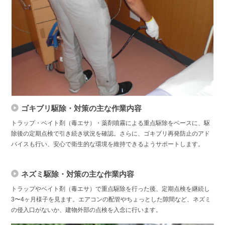
ゴキブリ駆除・対策の主な作業内容
トラップ・ベイト剤（毒エサ）・薬剤噴霧による重点駆除をベースに、駆
除後の定期点検で引き続き状況を確認。さらに、ゴキブリ再発防止のアド
バイスも行い、安心で衛生的な環境を維持できるようサポートします。
ネズミ駆除・対策の主な作業内容
トラップやベイト剤（毒エサ）で重点駆除を行った後、定期点検を継続し
3〜4ヶ月様子を見ます。エアコンの配管やちょっとした隙間など、ネズミ
の侵入口がないか、建物外部の点検を入念に行います。