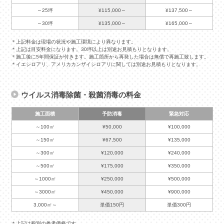
～25坪
¥115,000～
¥137,500～
～30坪
¥135,000～
¥165,000～
＊上記料金は現場の状況や施工環境により異なります。
＊上記は目安料金になります。30坪以上は別途お見積もりとなります。
＊施工後に5年間保証が付きます。施工箇所から再発した場合は無償で再施工致します。
＊イエシロアリ、アメリカカンザイシロアリに関しては別途お見積もりとなります。
ウイルス消毒除菌・殺菌消毒の料金
施工面積
予防消毒
緊急対応
～100㎡
¥50,000
¥100,000
～150㎡
¥67,500
¥135,000
～300㎡
¥120,000
¥240,000
～500㎡
¥175,000
¥350,000
～1000㎡
¥250,000
¥500,000
～3000㎡
¥450,000
¥900,000
3,000㎡～
単価150円
単価300円
＊上記は税別の参考価格です。