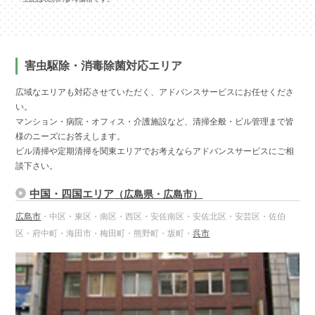
害虫駆除・消毒除菌対応エリア
広域なエリアも対応させていただく、アドバンスサービスにお任せくださ
い。
マンション・病院・オフィス・介護施設など、清掃全般・ビル管理まで皆
様のニーズにお答えします。
ビル清掃や定期清掃を関東エリアでお考えならアドバンスサービスにご相
談下さい。
中国・四国エリア
（広島県・広島市）
広島市
・中区・東区・南区・西区・安佐南区・安佐北区・安芸区・佐伯
区・府中町・海田市・梅田町・熊野町・坂町・
呉市