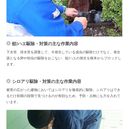
蚊/ハエ駆除・対策の主な作業内容
下水管、排水管を調査して、今発生している成虫の駆除だけでなく、発生
源となる卵や幼虫の駆除をおこない、蚊/ハエの発生を根本からブロックし
ます。
シロアリ駆除・対策の主な作業内容
被害の広がった建物においてはシロアリを徹底的に駆除。シロアリはでき
るだけ初期の段階で見つけるのが有効なため、予防・点検にも力を入れて
います。