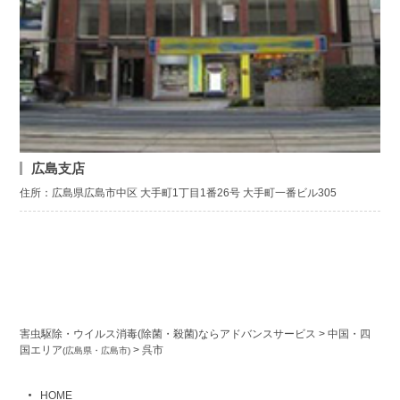
広島支店
住所：広島県広島市中区 大手町1丁目1番26号 大手町一番ビル305
害虫駆除・ウイルス消毒(除菌・殺菌)ならアドバンスサービス
>
中国・四
国エリア
>
呉市
(広島県・広島市)
HOME